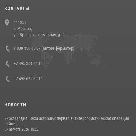
30 июля 2026, 08:00
1
КОНТАКТЫ
В Челябинске росгвардейцы задержали злоумышленников,
111250
напавших на бригаду скорой помощи (видео)
г. Москва,
14 июля 2026, 12:20
1
ул. Красноказарменная, д. 9а
В Росгвардии прошла военно-научная конференция по обобщению
8 800 350 08 97 (автоинформатор)
боевого опыта
08 июля 2026, 07:01
+7 495 361 84 11
+7 495 622 39 11
НОВОСТИ
«Росгвардия. Вехи истории»: первая антитеррористическая операция
войск...
07 августа 2026, 15:28