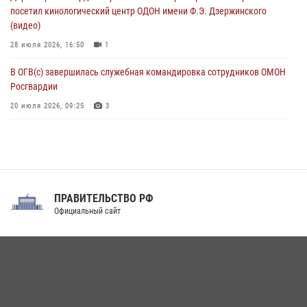
07 августа 2026, 11:18
2
посетил кинологический центр ОДОН имени Ф.Э. Дзержинского
(видео)
28 июля 2026, 16:50
1
В ОГВ(с) завершилась служебная командировка сотрудников ОМОН
Росгвардии
20 июля 2026, 09:25
3
Директор Росгвардии Герой России генерал армии Виктор Золотов
поздравил специалистов подразделений тыла с профессиональным
праздником
31 июля 2026, 21:01
ПРАВИТЕЛЬСТВО РФ
Праздник «Один день с Росгвардией» к 105-летию Центрального
Официальный сайт
округа прошел на Поклонной горе
18 июля 2026, 13:43
15
1
При силовой поддержке СОБР Росгвардии в Иркутской области
повели рейды по соблюдению миграционного законодательства
(видео)