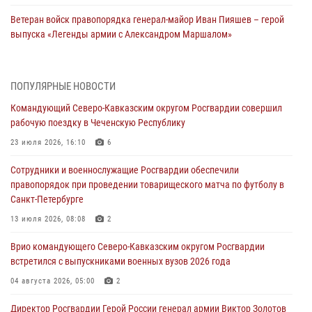
Ветеран войск правопорядка генерал-майор Иван Пияшев – герой
выпуска «Легенды армии с Александром Маршалом»
07 августа 2026, 12:00
Представители ФСБ России по Уральскому округу Росгвардии и
ПОПУЛЯРНЫЕ НОВОСТИ
ветераны военной контрразведки почтили память Николая
Командующий Северо-Кавказским округом Росгвардии совершил
Кузнецова
рабочую поездку в Чеченскую Республику
07 августа 2026, 12:00
4
23 июля 2026, 16:10
6
Росгвардейцы пресекли попытку руферов подняться на крышу
Сотрудники и военнослужащие Росгвардии обеспечили
Смольного собора в Санкт-Петербурге (видео)
правопорядок при проведении товарищеского матча по футболу в
07 августа 2026, 11:34
3
1
Санкт-Петербурге
В Курске росгвардейцы провели занятие по основам
13 июля 2026, 08:08
2
взрывобезопасности
Врио командующего Северо-Кавказским округом Росгвардии
07 августа 2026, 11:33
встретился с выпускниками военных вузов 2026 года
Рэпер ST посетил раненых росгвардейцев в Главном военном
04 августа 2026, 05:00
2
клиническом госпитале ведомства
Директор Росгвардии Герой России генерал армии Виктор Золотов