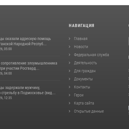
И
НАВИГАЦИЯ
цы оказали адресную помощь
Главная
ганской Народной Респуб...
Новости
26, 05:00
Федеральная служба
Деятельность
 сопротивление злоумышленника
ри участии Росгвард...
Для граждан
26, 04:00
Документы
Контакты
цы задержали мужчину,
стрельбу в Подмосковье (вид...
Герои
26, 12:35
Карта сайта
Открытые данные