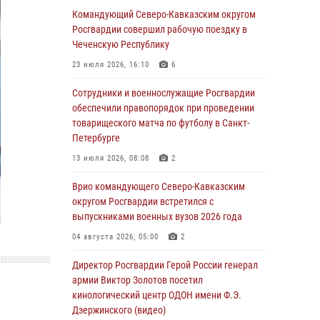
Сибирского округа Росгвардии завершился в
Командующий Северо-Кавказским округом
Омске
Росгвардии совершил рабочую поездку в
Чеченскую Республику
07 августа 2026, 02:53
3
23 июля 2026, 16:10
6
Генерал-полковник Олег Плохой поздравил
специалистов организационно-штатных
Сотрудники и военнослужащие Росгвардии
подразделений Росгвардии с
обеспечили правопорядок при проведении
профессиональным праздником
товарищеского матча по футболу в Санкт-
Петербурге
06 августа 2026, 21:01
13 июля 2026, 08:08
2
В Нижнем Новгороде состоялось
Всероссийское совещание-семинар по
Врио командующего Северо-Кавказским
вопросам развития вневедомственной
округом Росгвардии встретился с
охраны Росгвардии (видео)
выпускниками военных вузов 2026 года
06 августа 2026, 14:47
10
1
04 августа 2026, 05:00
2
В Брянске сотрудники и военнослужащие
Директор Росгвардии Герой России генерал
Росгвардии почтили память Героя России
армии Виктор Золотов посетил
Олега Визнюка
кинологический центр ОДОН имени Ф.Э.
Дзержинского (видео)
06 августа 2026, 14:36
2