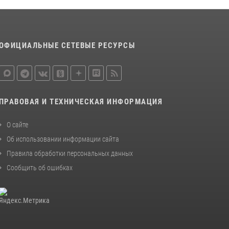
законодательства (видео)
30 июля 2026, 08:00
1
ОФИЦИАЛЬНЫЕ СЕТЕВЫЕ РЕСУРСЫ
В Челябинске росгвардейцы задержали
злоумышленников, напавших на бригаду
скорой помощи (видео)
14 июля 2026, 12:20
1
ПРАВОВАЯ И ТЕХНИЧЕСКАЯ ИНФОРМАЦИЯ
В Росгвардии прошла военно-научная
конференция по обобщению боевого опыта
О сайте
08 июля 2026, 07:01
Об использовании информации сайта
Правила обработки персональных данных
Сообщить об ошибках