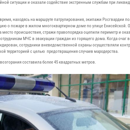
йной ситуации и оказали содействие экстренным службам при ликви
 время, находясь на маршруте патрулирования, экипажи Росгвардии п
ию о пожаре в жилом многоквартирном доме по улице Енисейской. 
а место происшествия, стражи правопорядка оцепили периметр и ока
отрудникам МЧС в эвакуации граждан из горящего дома. Когда очаг 
идирован, сотрудники вневедомственной охраны осуществляли контр
ой территорией с целью предотвращения случаев мародерства.
возгорания составила более 45 квадратных метров.