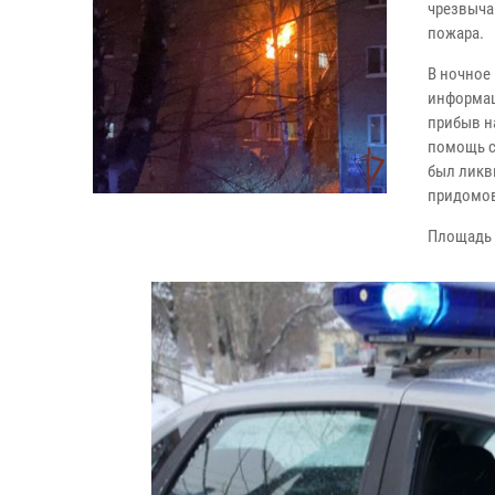
чрезвыча
пожара.
В ночное
информац
прибыв н
помощь с
был ликв
придомов
Площадь 