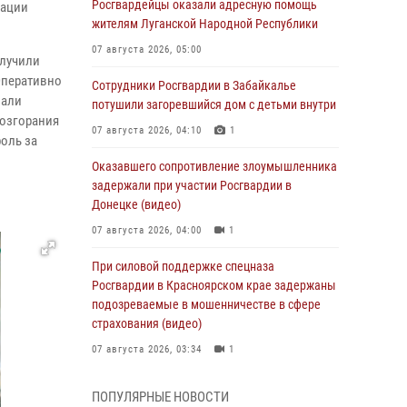
Росгвардейцы оказали адресную помощь
дации
жителям Луганской Народной Республики
07 августа 2026, 05:00
олучили
Оперативно
Сотрудники Росгвардии в Забайкалье
зали
потушили загоревшийся дом с детьми внутри
возгорания
07 августа 2026, 04:10
1
оль за
Оказавшего сопротивление злоумышленника
задержали при участии Росгвардии в
Донецке (видео)
07 августа 2026, 04:00
1
При силовой поддержке спецназа
Росгвардии в Красноярском крае задержаны
подозреваемые в мошенничестве в сфере
страхования (видео)
07 августа 2026, 03:34
1
Учебно-методический сбор с начальниками
ПОПУЛЯРНЫЕ НОВОСТИ
автомобильных, бронетанковых служб