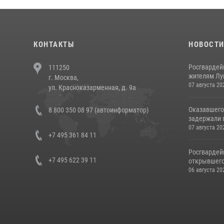
КОНТАКТЫ
НОВОСТ
Росгвардей
111250
жителям Лу
г. Москва,
07 августа 20
ул. Красноказарменная, д. 9а
Оказавшего
8 800 350 08 97 (автоинформатор)
задержали п
07 августа 20
+7 495 361 84 11
Росгвардей
+7 495 622 39 11
открывшего 
06 августа 20