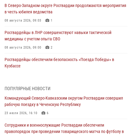
В Северо-Западном округе Росгвардии продолжаются мероприятия
в честь юбилея ведомства
08 августа 2026, 09:03
1
Росгвардейцы в ЛНР совершенствуют навыки тактической
медицины с учетом опыта СВО
08 августа 2026, 09:00
2
Росгвардейцы обеспечили безопасность «Поезда Победы» в
Кузбассе
08 августа 2026, 07:00
Военнослужащие Софринской бригады Росгвардии встретились с
ПОПУЛЯРНЫЕ НОВОСТИ
участником патриотического проекта «Дорогой Ломоносова —
Командующий Северо-Кавказским округом Росгвардии совершил
дорогой к Победе в СВО» (видео)
рабочую поездку в Чеченскую Республику
08 августа 2026, 07:00
2
1
23 июля 2026, 16:10
6
В Кабардино-Балкарии сотрудники Росгвардии провели турнир по
Сотрудники и военнослужащие Росгвардии обеспечили
настольному теннису ко Дню физкультурника
правопорядок при проведении товарищеского матча по футболу в
08 августа 2026, 07:00