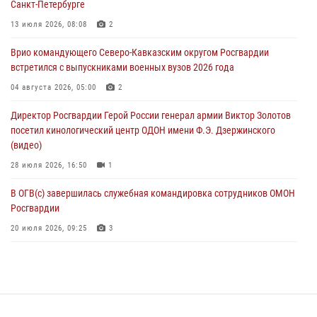
Санкт-Петербурге
ОМОН «Ойрат» Управления Росгвардии по Республике Калмыкия
13 июля 2026, 08:08
2
исполнилось 20 лет
Врио командующего Северо-Кавказским округом Росгвардии
08 августа 2026, 07:00
встретился с выпускниками военных вузов 2026 года
В Москве росгвардейцы оказали помощь медикам и девушке с
04 августа 2026, 05:00
2
ограниченными возможностями здоровья (видео)
Директор Росгвардии Герой России генерал армии Виктор Золотов
08 августа 2026, 06:32
1
посетил кинологический центр ОДОН имени Ф.Э. Дзержинского
(видео)
28 июля 2026, 16:50
1
В ОГВ(с) завершилась служебная командировка сотрудников ОМОН
Росгвардии
20 июля 2026, 09:25
3
Директор Росгвардии Герой России генерал армии Виктор Золотов
поздравил специалистов подразделений тыла с профессиональным
праздником
31 июля 2026, 21:01