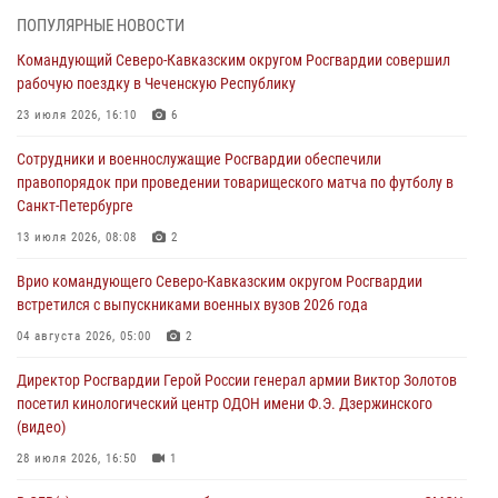
профессиональным праздником
ПОПУЛЯРНЫЕ НОВОСТИ
06 августа 2026, 21:01
Командующий Северо-Кавказским округом Росгвардии совершил
рабочую поездку в Чеченскую Республику
В Нижнем Новгороде состоялось Всероссийское совещание-
семинар по вопросам развития вневедомственной охраны
23 июля 2026, 16:10
6
Росгвардии (видео)
Сотрудники и военнослужащие Росгвардии обеспечили
06 августа 2026, 14:47
10
1
правопорядок при проведении товарищеского матча по футболу в
Санкт-Петербурге
В Брянске сотрудники и военнослужащие Росгвардии почтили
память Героя России Олега Визнюка
13 июля 2026, 08:08
2
06 августа 2026, 14:36
2
Врио командующего Северо-Кавказским округом Росгвардии
встретился с выпускниками военных вузов 2026 года
В кинологическом центре Уральского округа Росгвардии почтили
память товарищей, погибших при исполнении воинского долга
04 августа 2026, 05:00
2
06 августа 2026, 13:29
5
Директор Росгвардии Герой России генерал армии Виктор Золотов
посетил кинологический центр ОДОН имени Ф.Э. Дзержинского
В Центральном округе Росгвардии прошли мероприятия к
(видео)
108‑летию генерала армии И.К. Яковлева
28 июля 2026, 16:50
1
06 августа 2026, 13:24