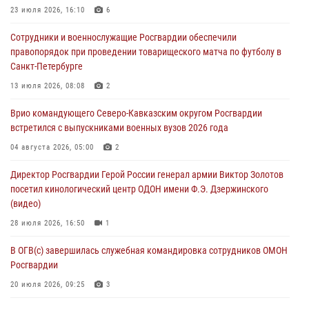
23 июля 2026, 16:10
6
06 августа 2026, 12:00
2
1
Сотрудники и военнослужащие Росгвардии обеспечили
В Курске росгвардейцы приняли участие в митинге, посвященном
правопорядок при проведении товарищеского матча по футболу в
второй годовщине вторжения ВСУ на территорию области
Санкт-Петербурге
06 августа 2026, 11:56
4
13 июля 2026, 08:08
2
В Санкт-Петербурге наряд Росгвардии задержал правонарушителя,
Врио командующего Северо-Кавказским округом Росгвардии
угрожавшего подростку травматическим пистолетом
встретился с выпускниками военных вузов 2026 года
06 августа 2026, 11:33
1
04 августа 2026, 05:00
2
В Зауралье при содействии СОБР Росгвардии ликвидирована
Директор Росгвардии Герой России генерал армии Виктор Золотов
крупная нарколаборатория
посетил кинологический центр ОДОН имени Ф.Э. Дзержинского
06 августа 2026, 11:27
(видео)
28 июля 2026, 16:50
1
В ОГВ(с) завершилась служебная командировка сотрудников ОМОН
Росгвардии
20 июля 2026, 09:25
3