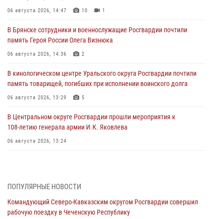
06 августа 2026, 14:47
10
1
В Брянске сотрудники и военнослужащие Росгвардии почтили
память Героя России Олега Визнюка
06 августа 2026, 14:36
2
В кинологическом центре Уральского округа Росгвардии почтили
память товарищей, погибших при исполнении воинского долга
06 августа 2026, 13:29
5
В Центральном округе Росгвардии прошли мероприятия к
108‑летию генерала армии И.К. Яковлева
06 августа 2026, 13:24
Росгвардейцы задержали мужчину, открывшего стрельбу в
Подмосковье (видео)
06 августа 2026, 12:35
1
ПОПУЛЯРНЫЕ НОВОСТИ
Командующий Северо-Кавказским округом Росгвардии совершил
Росгвардейцы провели выставку вооружения для участников сбора
рабочую поездку в Чеченскую Республику
«Гвардеец» в Пензе (видео)