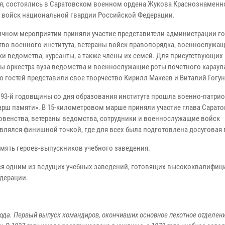
я, состоялись в Саратовском военном ордена Жукова Краснознамен
е войск национальной гвардии Российской Федерации.
ичном мероприятии приняли участие представители администрации го
тво военного института, ветераны войск правопорядка, военнослужащ
ки ведомства, курсанты, а также члены их семей. Для присутствующих
ы оркестра вуза ведомства и военнослужащие роты почетного караул
 гостей представили свое творчество Кирилл Макеев и Виталий Гогун
 93-й годовщины со дня образования института прошла военно-патри
арш памяти». В 15-километровом марше приняли участие глава Сарат
уховенства, ветераны ведомства, сотрудники и военнослужащие войск
влялся финишной точкой, где для всех была подготовлена досуговая
мять героев-выпускников учебного заведения.
тся одним из ведущих учебных заведений, готовящих высококвалифи
дерации.
года. Первый выпуск командиров, окончивших основное пехотное отделени