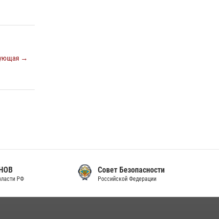
законодательства (видео)
30 июля 2026, 08:00
1
В Челябинске росгвардейцы задержали
злоумышленников, напавших на бригаду
ующая →
скорой помощи (видео)
14 июля 2026, 12:20
1
В Росгвардии прошла военно-научная
конференция по обобщению боевого опыта
08 июля 2026, 07:01
Совет Безопасности
Российской Федерации