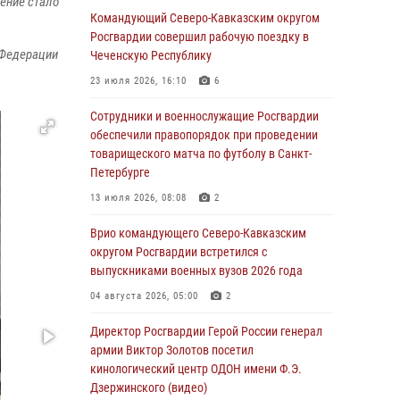
дение стало
Командующий Северо-Кавказским округом
06 августа 2026, 21:01
Росгвардии совершил рабочую поездку в
 Федерации
В Нижнем Новгороде состоялось
Чеченскую Республику
Всероссийское совещание-семинар по
23 июля 2026, 16:10
6
вопросам развития вневедомственной
охраны Росгвардии (видео)
Сотрудники и военнослужащие Росгвардии
обеспечили правопорядок при проведении
06 августа 2026, 14:47
10
1
товарищеского матча по футболу в Санкт-
В Брянске сотрудники и военнослужащие
Петербурге
Росгвардии почтили память Героя России
13 июля 2026, 08:08
2
Олега Визнюка
Врио командующего Северо-Кавказским
06 августа 2026, 14:36
2
округом Росгвардии встретился с
В кинологическом центре Уральского округа
выпускниками военных вузов 2026 года
Росгвардии почтили память товарищей,
04 августа 2026, 05:00
2
погибших при исполнении воинского долга
Директор Росгвардии Герой России генерал
06 августа 2026, 13:29
5
армии Виктор Золотов посетил
В Центральном округе Росгвардии прошли
кинологический центр ОДОН имени Ф.Э.
мероприятия к 108‑летию генерала армии
Дзержинского (видео)