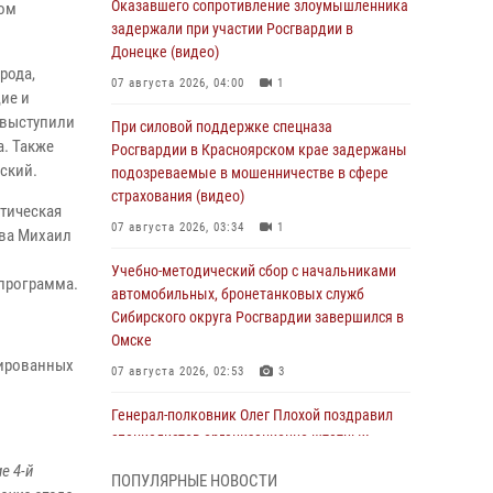
Оказавшего сопротивление злоумышленника
ном
задержали при участии Росгвардии в
Донецке (видео)
рода,
07 августа 2026, 04:00
1
ие и
 выступили
При силовой поддержке спецназа
а. Также
Росгвардии в Красноярском крае задержаны
ский.
подозреваемые в мошенничестве в сфере
страхования (видео)
отическая
07 августа 2026, 03:34
1
ова Михаил
Учебно-методический сбор с начальниками
 программа.
автомобильных, бронетанковых служб
Сибирского округа Росгвардии завершился в
Омске
цированных
07 августа 2026, 02:53
3
Генерал-полковник Олег Плохой поздравил
специалистов организационно-штатных
подразделений Росгвардии с
е 4-й
ПОПУЛЯРНЫЕ НОВОСТИ
профессиональным праздником