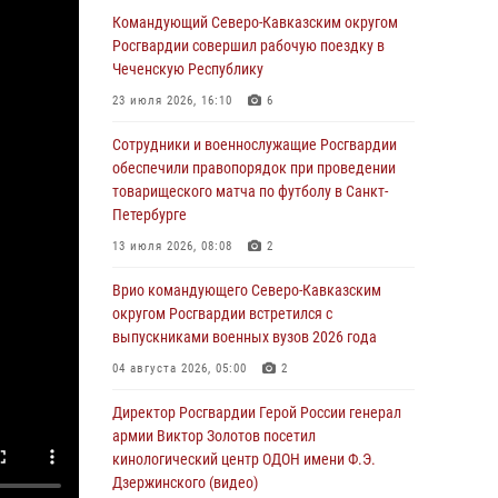
Росгвардейцы провели выставку вооружения
Командующий Северо-Кавказским округом
для участников сбора «Гвардеец» в Пензе
Росгвардии совершил рабочую поездку в
(видео)
Чеченскую Республику
06 августа 2026, 12:00
2
1
23 июля 2026, 16:10
6
В Курске росгвардейцы приняли участие в
Сотрудники и военнослужащие Росгвардии
митинге, посвященном второй годовщине
обеспечили правопорядок при проведении
вторжения ВСУ на территорию области
товарищеского матча по футболу в Санкт-
Петербурге
06 августа 2026, 11:56
4
13 июля 2026, 08:08
2
В Санкт-Петербурге наряд Росгвардии
задержал правонарушителя, угрожавшего
Врио командующего Северо-Кавказским
подростку травматическим пистолетом
округом Росгвардии встретился с
выпускниками военных вузов 2026 года
06 августа 2026, 11:33
1
04 августа 2026, 05:00
2
В Зауралье при содействии СОБР Росгвардии
ликвидирована крупная нарколаборатория
Директор Росгвардии Герой России генерал
армии Виктор Золотов посетил
06 августа 2026, 11:27
кинологический центр ОДОН имени Ф.Э.
Дзержинского (видео)
В Москве росгвардейцы задержали троих