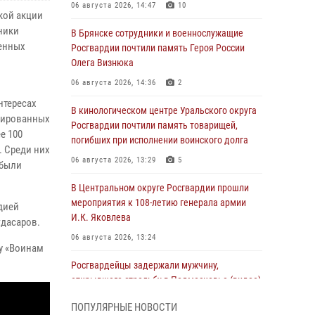
06 августа 2026, 14:47
10
кой акции
ники
В Брянске сотрудники и военнослужащие
венных
Росгвардии почтили память Героя России
Олега Визнюка
06 августа 2026, 14:36
2
нтересах
В кинологическом центре Уральского округа
рмированных
Росгвардии почтили память товарищей,
е 100
погибших при исполнении воинского долга
 Среди них
06 августа 2026, 13:29
5
 были
В Центральном округе Росгвардии прошли
мероприятия к 108‑летию генерала армии
дией
И.К. Яковлева
дасаров.
06 августа 2026, 13:24
у «Воинам
Росгвардейцы задержали мужчину,
открывшего стрельбу в Подмосковье (видео)
06 августа 2026, 12:35
1
ПОПУЛЯРНЫЕ НОВОСТИ