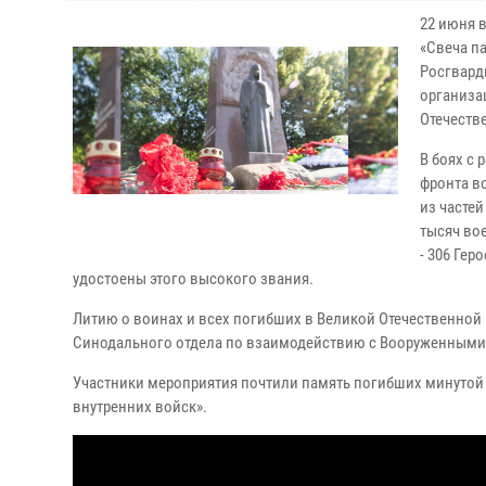
22 июня 
«Свеча п
Росгвард
организа
Отечеств
В боях с
фронта в
из частей
тысяч во
- 306 Ге
удостоены этого высокого звания.
Литию о воинах и всех погибших в Великой Отечественно
Синодального отдела по взаимодействию с Вооруженными
Участники мероприятия почтили память погибших минутой
внутренних войск».