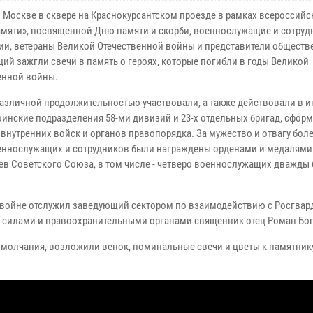
в Москве в сквере на Краснокурсантском проезде в рамках всероссийс
амяти», посвященной Дню памяти и скорби, военнослужащие и сотруд
ии, ветераны Великой Отечественной войны и представители общест
ций зажгли свечи в память о героях, которые погибли в годы Великой
енной войны.
 различной продолжительностью участвовали, а также действовали в и
оинские подразделения 58-ми дивизий и 23-х отдельных бригад, сфо
 внутренних войск и органов правопорядка. За мужество и отвагу боле
еннослужащих и сотрудников были награждены орденами и медалями.
роев Советского Союза, в том числе - четверо военнослужащих дважды
й войне отслужил заведующий сектором по взаимодействию с Росгвар
 силами и правоохранительными органами священник отец Роман Бог
 молчания, возложили венок, поминальные свечи и цветы к памятник