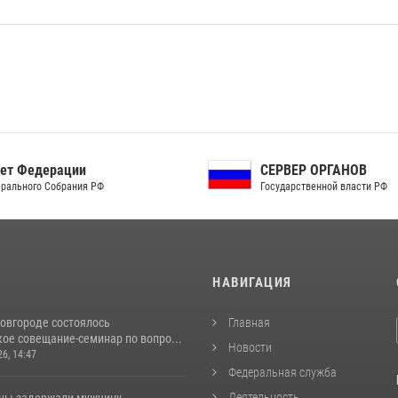
ет Федерации
СЕРВЕР ОРГАНОВ
рального Собрания РФ
Государственной власти РФ
И
НАВИГАЦИЯ
овгороде состоялось
Главная
ое совещание-семинар по вопро...
Новости
26, 14:47
Федеральная служба
Деятельность