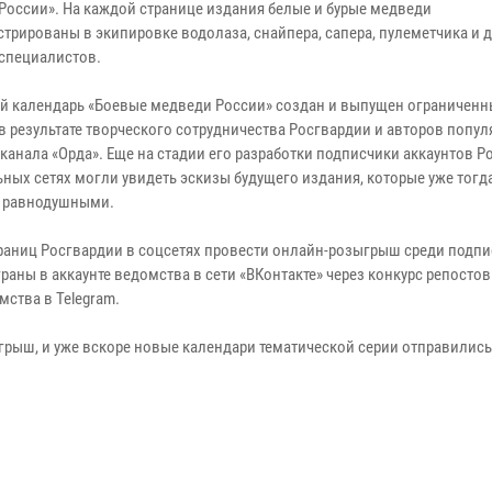
России». На каждой странице издания белые и бурые медведи
трированы в экипировке водолаза, снайпера, сапера, пулеметчика и д
специалистов.
й календарь «Боевые медведи России» создан и выпущен ограничен
в результате творческого сотрудничества Росгвардии и авторов попул
-канала «Орда». Еще на стадии его разработки подписчики аккаунтов Р
ьных сетях могли увидеть эскизы будущего издания, которые уже тогд
 равнодушными.
аниц Росгвардии в соцсетях провести онлайн-розыгрыш среди подпи
ны в аккаунте ведомства в сети «ВКонтакте» через конкурс репостов
ства в Telegram.
рыш, и уже вскоре новые календари тематической серии отправились