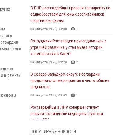
В ЛНР росгвардейцы провели тренировку по
ругих
единоборствам для юных воспитанников
спортивной школы
ным
08 августа 2026, 13:00
1
ярного
Сотрудники Росгвардии присоединились к
осгвардии
утренней разминке у стен музея истории
а мало кого
космонавтики в Калуге
08 августа 2026, 09:29
2
счиков.
В Северо-Западном округе Росгвардии
 и в рамках
продолжаются мероприятия в честь юбилея
ведомства
 к своим
08 августа 2026, 09:03
1
Росгвардейцы в ЛНР совершенствуют
навыки тактической медицины с учетом
опыта СВО
08 августа 2026, 09:00
2
ПОПУЛЯРНЫЕ НОВОСТИ