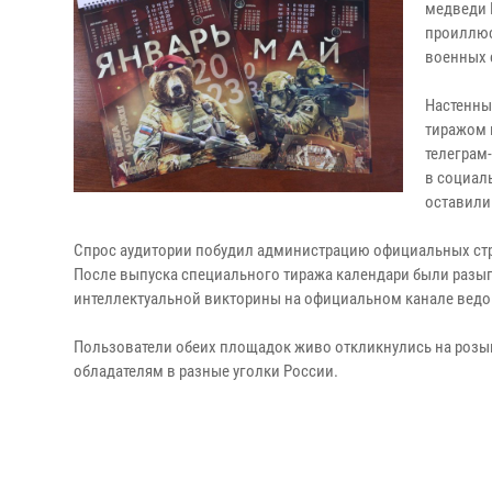
медведи 
проиллюс
военных 
Настенны
тиражом 
телеграм
в социал
оставили
Спрос аудитории побудил администрацию официальных стр
После выпуска специального тиража календари были разыгра
интеллектуальной викторины на официальном канале ведом
Пользователи обеих площадок живо откликнулись на розыг
обладателям в разные уголки России.