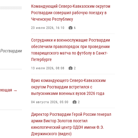
Росгвардейцы обеспечили безопасность
Командующий Северо-Кавказским округом
«Поезда Победы» в Кузбассе
Росгвардии совершил рабочую поездку в
Чеченскую Республику
08 августа 2026, 07:00
23 июля 2026, 16:10
6
Военнослужащие Софринской бригады
Росгвардии встретились с участником
Сотрудники и военнослужащие Росгвардии
патриотического проекта «Дорогой
обеспечили правопорядок при проведении
 Росгвардии
Ломоносова — дорогой к Победе в СВО»
товарищеского матча по футболу в Санкт-
(видео)
Петербурге
08 августа 2026, 07:00
2
1
13 июля 2026, 08:08
2
В Кабардино-Балкарии сотрудники
Врио командующего Северо-Кавказским
Росгвардии провели турнир по настольному
округом Росгвардии встретился с
ующая →
теннису ко Дню физкультурника
выпускниками военных вузов 2026 года
08 августа 2026, 07:00
04 августа 2026, 05:00
2
ОМОН «Ойрат» Управления Росгвардии по
Директор Росгвардии Герой России генерал
Республике Калмыкия исполнилось 20 лет
армии Виктор Золотов посетил
кинологический центр ОДОН имени Ф.Э.
08 августа 2026, 07:00
Дзержинского (видео)