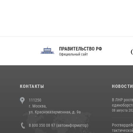
ПРАВИТЕЛЬСТВО РФ
Сов
Официальный сайт
Феде
КОНТАКТЫ
НОВОСТ
В ЛНР росг
111250
единоборст
г. Москва,
08 августа 20
ул. Красноказарменная, д. 9а
Росгвардей
8 800 350 08 97 (автоинформатор)
тактической