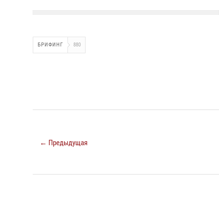
БРИФИНГ
880
← Предыдущая