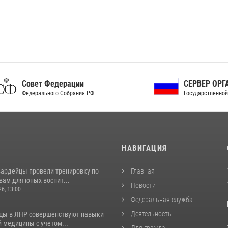
ет Федерации
СЕРВЕР ОРГАНОВ
рального Собрания РФ
Государственной власти РФ
И
НАВИГАЦИЯ
вардейцы провели тренировку по
Главная
вам для юных воспит...
Новости
26, 13:00
Федеральная служба
Деятельность
цы в ЛНР совершенствуют навыки
 медицины с учетом...