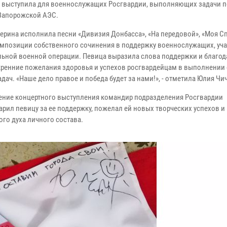
 выступила для военнослужащих Росгвардии, выполняющих задачи п
Запорожской АЭС.
ерина исполнила песни «Дивизия Донбасса», «На передовой», «Моя Сп
омпозиции собственного сочинения в поддержку военнослужащих, уч
льной военной операции. Певица выразила слова поддержки и благода
кренние пожелания здоровья и успехов росгвардейцам в выполнении 
дач. «Наше дело правое и победа будет за нами!», - отметила Юлия Чи
ение концертного выступления командир подразделения Росгвардии
арил певицу за ее поддержку, пожелал ей новых творческих успехов и
го духа личного состава.