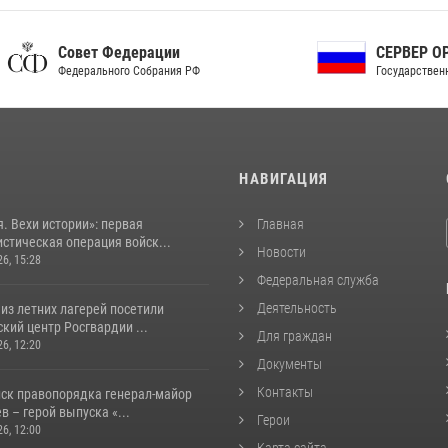
ет Федерации
СЕРВЕР ОРГАНОВ
рального Собрания РФ
Государственной власти РФ
И
НАВИГАЦИЯ
. Вехи истории»: первая
Главная
стическая операция войск...
Новости
26, 15:28
Федеральная служба
Деятельность
из летних лагерей посетили
кий центр Росгвардии ...
Для граждан
26, 12:20
Документы
Контакты
йск правопорядка генерал-майор
 – герой выпуска «...
Герои
26, 12:00