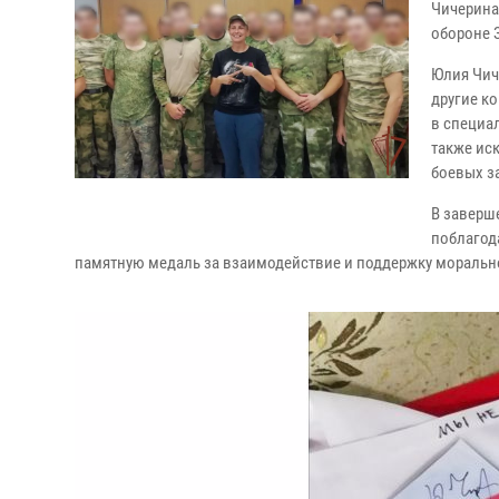
Чичерина
обороне 
Юлия Чич
другие к
в специа
также ис
боевых за
В заверш
поблагод
памятную медаль за взаимодействие и поддержку морально