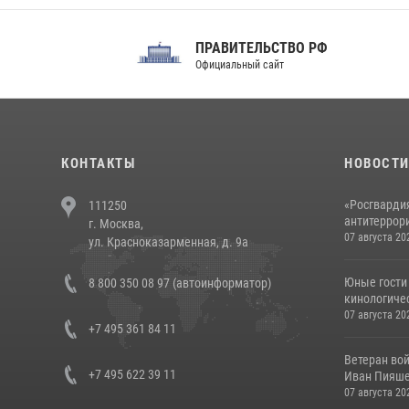
ПРАВИТЕЛЬСТВО РФ
Сов
Официальный сайт
Феде
КОНТАКТЫ
НОВОСТ
«Росгвардия
111250
антитеррори
г. Москва,
07 августа 20
ул. Красноказарменная, д. 9а
Юные гости 
8 800 350 08 97 (автоинформатор)
кинологичес
07 августа 20
+7 495 361 84 11
Ветеран во
+7 495 622 39 11
Иван Пияшев
07 августа 20