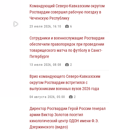
Командующий Северо-Кавказским округом
07 августа 2026, 12:54
Росгвардии совершил рабочую поездку в
Тонувшего ребенка спас росгвардеец в
Чеченскую Республику
Краснодарском крае
23 июля 2026, 16:10
6
07 августа 2026, 12:37
Сотрудники и военнослужащие Росгвардии
Юные гости из летних лагерей посетили
обеспечили правопорядок при проведении
кинологический центр Росгвардии (видео)
товарищеского матча по футболу в Санкт-
Петербурге
07 августа 2026, 12:20
3
1
13 июля 2026, 08:08
2
Ветеран войск правопорядка генерал-майор
Иван Пияшев – герой выпуска «Легенды
Врио командующего Северо-Кавказским
армии с Александром Маршалом»
округом Росгвардии встретился с
выпускниками военных вузов 2026 года
07 августа 2026, 12:00
04 августа 2026, 05:00
2
Представители ФСБ России по Уральскому
округу Росгвардии и ветераны военной
Директор Росгвардии Герой России генерал
контрразведки почтили память Николая
армии Виктор Золотов посетил
Кузнецова
кинологический центр ОДОН имени Ф.Э.
Дзержинского (видео)
07 августа 2026, 12:00
4