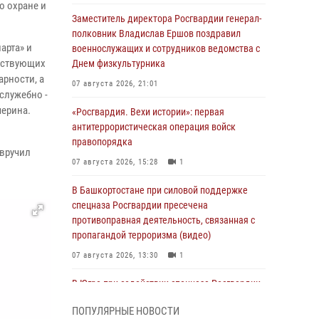
о охране и
Заместитель директора Росгвардии генерал-
полковник Владислав Ершов поздравил
арта» и
военнослужащих и сотрудников ведомства с
аствующих
Днем физкультурника
рности, а
07 августа 2026, 21:01
служебно -
черина.
«Росгвардия. Вехи истории»: первая
антитеррористическая операция войск
правопорядка
 вручил
07 августа 2026, 15:28
1
В Башкортостане при силовой поддержке
спецназа Росгвардии пресечена
противоправная деятельность, связанная с
пропагандой терроризма (видео)
07 августа 2026, 13:30
1
В Югре при содействии спецназа Росгвардии
пресечено более 180 нарушений
ПОПУЛЯРНЫЕ НОВОСТИ
миграционного законодательства