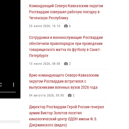
Командующий Северо-Кавказским округом
06 августа 2026, 13:24
Росгвардии совершил рабочую поездку в
Росгвардейцы задержали мужчину,
Чеченскую Республику
открывшего стрельбу в Подмосковье (видео)
23 июля 2026, 16:10
6
06 августа 2026, 12:35
1
Сотрудники и военнослужащие Росгвардии
Росгвардейцы провели выставку вооружения
обеспечили правопорядок при проведении
для участников сбора «Гвардеец» в Пензе
товарищеского матча по футболу в Санкт-
(видео)
Петербурге
06 августа 2026, 12:00
2
1
13 июля 2026, 08:08
2
В Курске росгвардейцы приняли участие в
Врио командующего Северо-Кавказским
митинге, посвященном второй годовщине
округом Росгвардии встретился с
вторжения ВСУ на территорию области
выпускниками военных вузов 2026 года
06 августа 2026, 11:56
4
04 августа 2026, 05:00
2
В Санкт-Петербурге наряд Росгвардии
Директор Росгвардии Герой России генерал
задержал правонарушителя, угрожавшего
армии Виктор Золотов посетил
подростку травматическим пистолетом
кинологический центр ОДОН имени Ф.Э.
Дзержинского (видео)
06 августа 2026, 11:33
1