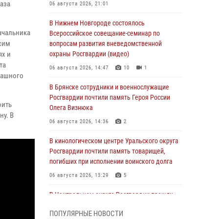
аза
06 августа 2026, 21:01
В Нижнем Новгороде состоялось
ачальника
Всероссийское совещание-семинар по
сим
вопросам развития вневедомственной
ях и
охраны Росгвардии (видео)
та
06 августа 2026, 14:47
10
1
пашного
В Брянске сотрудники и военнослужащие
Росгвардии почтили память Героя России
оить
Олега Визнюка
у. В
06 августа 2026, 14:36
2
В кинологическом центре Уральского округа
Росгвардии почтили память товарищей,
погибших при исполнении воинского долга
06 августа 2026, 13:29
5
В Центральном округе Росгвардии прошли
мероприятия к 108‑летию генерала армии
ПОПУЛЯРНЫЕ НОВОСТИ
И.К. Яковлева