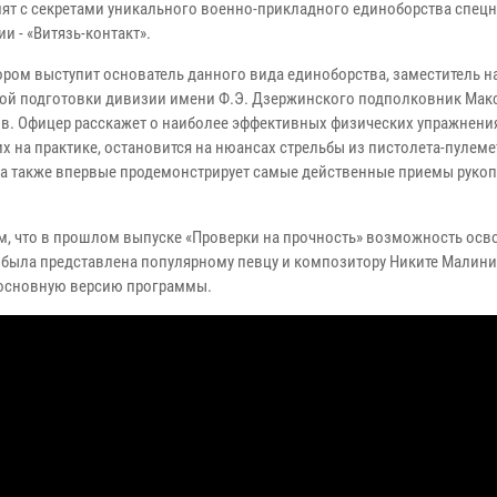
ят с секретами уникального военно-прикладного единоборства спецн
и - «Витязь-контакт».
ором выступит основатель данного вида единоборства, заместитель н
ой подготовки дивизии имени Ф.Э. Дзержинского подполковник Мак
в. Офицер расскажет о наиболее эффективных физических упражнени
х на практике, остановится на нюансах стрельбы из пистолета-пулеме
, а также впервые продемонстрирует самые действенные приемы руко
, что в прошлом выпуске «Проверки на прочность» возможность осв
была представлена популярному певцу и композитору Никите Малинин
в основную версию программы.