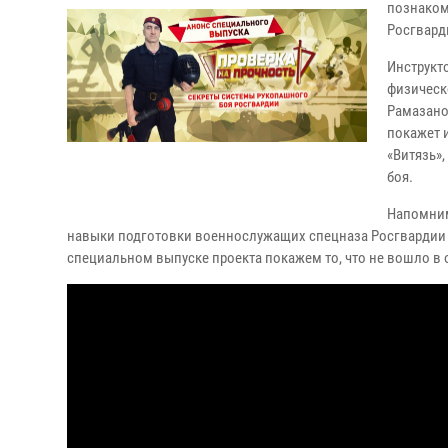
познаком
Росгварди
Инструкт
физическ
Рамазано
покажет и
«Витязь»
боя.
Напомним
навыки подготовки военнослужащих спецназа Росгвардии 
специальном выпуске проекта покажем то, что не вошло 