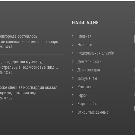
И
НАВИГАЦИЯ
овгороде состоялось
Главная
ое совещание-семинар по вопро...
Новости
26, 14:47
Федеральная служба
Деятельность
цы задержали мужчину,
стрельбу в Подмосковье (вид...
Для граждан
26, 12:35
Документы
Контакты
рске спецназ Росгвардии оказал
при задержании под...
Герои
26, 07:09
Карта сайта
Открытые данные