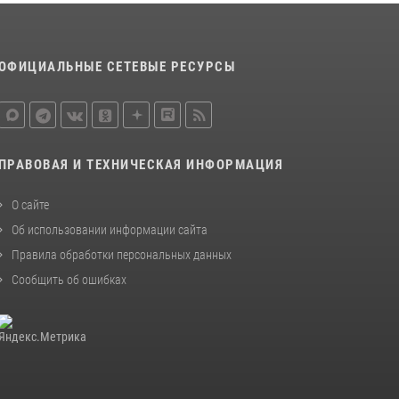
законодательства (видео)
30 июля 2026, 08:00
1
ОФИЦИАЛЬНЫЕ СЕТЕВЫЕ РЕСУРСЫ
В Челябинске росгвардейцы задержали
злоумышленников, напавших на бригаду
скорой помощи (видео)
14 июля 2026, 12:20
1
ПРАВОВАЯ И ТЕХНИЧЕСКАЯ ИНФОРМАЦИЯ
В Росгвардии прошла военно-научная
конференция по обобщению боевого опыта
О сайте
08 июля 2026, 07:01
Об использовании информации сайта
Правила обработки персональных данных
Сообщить об ошибках