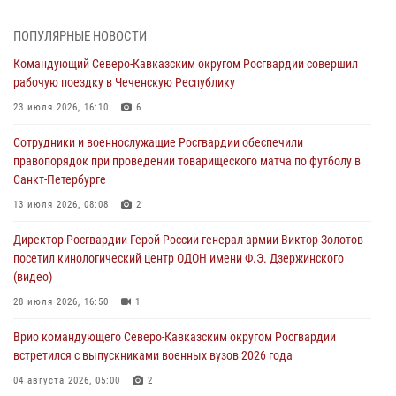
В Удмуртии при силовой поддержке спецназа Росгвардии
ПОПУЛЯРНЫЕ НОВОСТИ
задержаны подозреваемые в мошенничестве под видом оказания
Командующий Северо-Кавказским округом Росгвардии совершил
оздоровительных услуг (видео)
рабочую поездку в Чеченскую Республику
05 августа 2026, 13:20
1
1
23 июля 2026, 16:10
6
В Москве дети сотрудников и военнослужащих Росгвардии
Сотрудники и военнослужащие Росгвардии обеспечили
посетили мастер-класс по художественной гимнастике
правопорядок при проведении товарищеского матча по футболу в
05 августа 2026, 13:00
3
Санкт-Петербурге
Офицеры Росгвардии и ветераны войск правопорядка почтили
13 июля 2026, 08:08
2
память генерала армии Ивана Кирилловича Яковлева
Директор Росгвардии Герой России генерал армии Виктор Золотов
05 августа 2026, 12:40
6
посетил кинологический центр ОДОН имени Ф.Э. Дзержинского
(видео)
Росгвардейцы приняли участие в акции «Волна памяти»,
посвящённой 83‑й годовщине освобождения Белгорода от
28 июля 2026, 16:50
1
немецко‑фашистских захватчиков
Врио командующего Северо-Кавказским округом Росгвардии
05 августа 2026, 12:13
1
встретился с выпускниками военных вузов 2026 года
04 августа 2026, 05:00
2