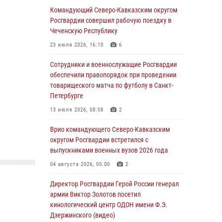
Военнослужащие Софринской бригады
Командующий Северо-Кавказским округом
Росгвардии встретились с участником
Росгвардии совершил рабочую поездку в
патриотического проекта «Дорогой
Чеченскую Республику
Ломоносова — дорогой к Победе в СВО»
23 июля 2026, 16:10
6
(видео)
Сотрудники и военнослужащие Росгвардии
08 августа 2026, 07:00
2
1
обеспечили правопорядок при проведении
Росгвардейцы обеспечили безопасность
товарищеского матча по футболу в Санкт-
«Поезда Победы» в Кузбассе
Петербурге
08 августа 2026, 07:00
13 июля 2026, 08:08
2
В Кабардино-Балкарии сотрудники
Врио командующего Северо-Кавказским
Росгвардии провели турнир по настольному
округом Росгвардии встретился с
теннису ко Дню физкультурника
выпускниками военных вузов 2026 года
08 августа 2026, 07:00
04 августа 2026, 05:00
2
ОМОН «Ойрат» Управления Росгвардии по
Директор Росгвардии Герой России генерал
Республике Калмыкия исполнилось 20 лет
армии Виктор Золотов посетил
кинологический центр ОДОН имени Ф.Э.
08 августа 2026, 07:00
Дзержинского (видео)