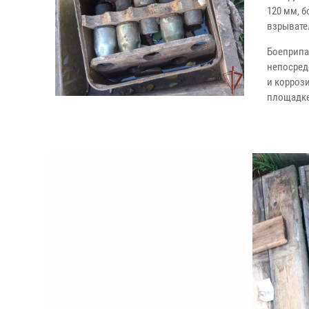
120 мм, 
взрывате
Боеприпа
непосред
и корроз
площадк