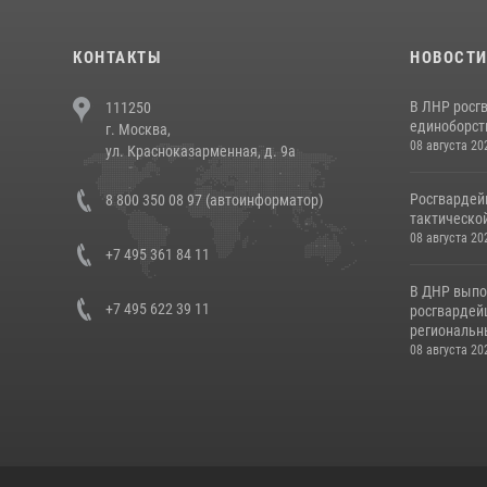
КОНТАКТЫ
НОВОСТ
В ЛНР росг
111250
единоборст
г. Москва,
08 августа 20
ул. Красноказарменная, д. 9а
Росгвардей
8 800 350 08 97 (автоинформатор)
тактической
08 августа 20
+7 495 361 84 11
В ДНР выпо
+7 495 622 39 11
росгвардей
региональны
08 августа 20