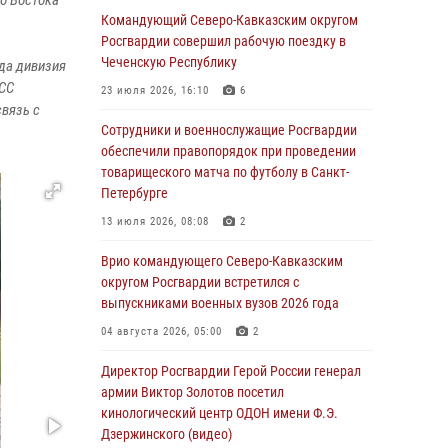
го Востока
На Дальнем Востоке продолжается
Командующий Северо-Кавказским округом
всероссийская акция "Каникулы с
Росгвардии совершил рабочую поездку в
Росгвардией"
Чеченскую Республику
ода дивизия
 СС
08 августа 2026, 00:00
3
23 июля 2026, 16:10
6
связь с
Заместитель директора Росгвардии генерал-
Сотрудники и военнослужащие Росгвардии
полковник Владислав Ершов поздравил
обеспечили правопорядок при проведении
военнослужащих и сотрудников ведомства с
товарищеского матча по футболу в Санкт-
Днем физкультурника
Петербурге
07 августа 2026, 21:01
13 июля 2026, 08:08
2
«Росгвардия. Вехи истории»: первая
Врио командующего Северо-Кавказским
антитеррористическая операция войск
округом Росгвардии встретился с
правопорядка
выпускниками военных вузов 2026 года
07 августа 2026, 15:28
1
04 августа 2026, 05:00
2
В Башкортостане при силовой поддержке
Директор Росгвардии Герой России генерал
спецназа Росгвардии пресечена
армии Виктор Золотов посетил
противоправная деятельность, связанная с
кинологический центр ОДОН имени Ф.Э.
пропагандой терроризма (видео)
Дзержинского (видео)