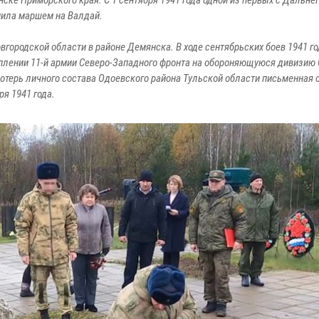
ске Приморского края. C 1 сентября 1941 года одной из первых с Дальне
пила маршем на Валдай.
овгородской области в районе Демянска. В ходе сентябрьских боев 1941 г
туплении 11-й армии Северо-Западного фронта на обороняющуюся дивизию
потерь личного состава Одоевского района Тульской области письменная 
я 1941 года.