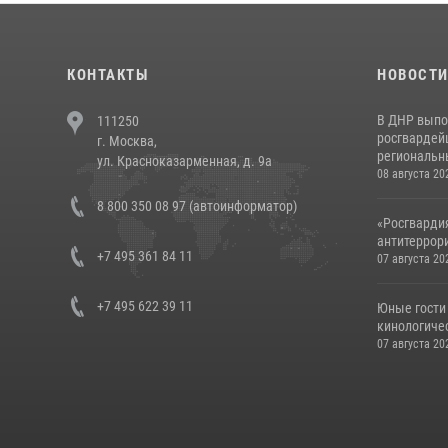
КОНТАКТЫ
НОВОСТ
В ДНР выпо
111250
росгвардей
г. Москва,
региональны
ул. Красноказарменная, д. 9а
08 августа 20
8 800 350 08 97 (автоинформатор)
«Росгвардия
антитеррори
+7 495 361 84 11
07 августа 20
+7 495 622 39 11
Юные гости 
кинологичес
07 августа 20