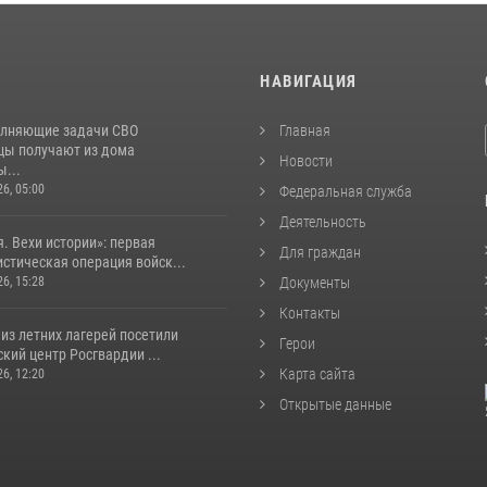
И
НАВИГАЦИЯ
лняющие задачи СВО
Главная
цы получают из дома
Новости
...
26, 05:00
Федеральная служба
Деятельность
. Вехи истории»: первая
Для граждан
стическая операция войск...
26, 15:28
Документы
Контакты
из летних лагерей посетили
Герои
кий центр Росгвардии ...
Карта сайта
26, 12:20
Открытые данные