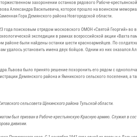
в торжественном захоронении останков рядового Рабоче-крестьянско
вова Александра Васильевича, которое прошло на воинском мемориа
Каменная Гора Демянского района Новгородской области.
23 года поисковым отрядом московского ОМОН «Святой Георгий» во 
рхеологической экспедиции в рамках всероссийской акции «Вахта пам
м районе были найдены останки шести красноармейцев. По солдатс
ам удалось установить имена двух бойцов. Одним из них оказался А
дра Львова было принято решение похоронить его рядом с однополча
истрации Демянского района и Ямникского сельского поселения, а т
Житовского сельсовета Щекинского района Тульской области.
атом был призван в Рабоче-крестьянскую Красную армию. Служил в сост
орова дивизии.