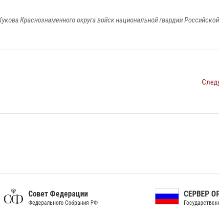
укова Краснознаменного округа войск национальной гвардии Российско
След
ет Федерации
СЕРВЕР ОРГАНОВ
рального Собрания РФ
Государственной власти РФ