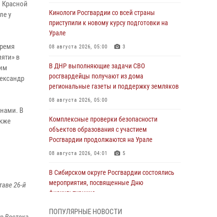
й Красной
Кинологи Росгвардии со всей страны
ле у
приступили к новому курсу подготовки на
Урале
время
08 августа 2026, 05:00
3
яти» в
В ДНР выполняющие задачи СВО
ким
росгвардейцы получают из дома
лександр
региональные газеты и поддержку земляков
08 августа 2026, 05:00
нами. В
Комплексные проверки безопасности
акже
объектов образования с участием
Росгвардии продолжаются на Урале
08 августа 2026, 04:01
5
В Сибирском округе Росгвардии состоялись
мероприятия, посвященные Дню
аве 26-й
физкультурника
08 августа 2026, 04:00
5
ПОПУЛЯРНЫЕ НОВОСТИ