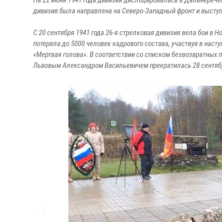
На 22 июня 1941 года дивизия дислоцировалась в Дальнеречен
дивизия была направлена на Северо-Западный фронт и высту
С 20 сентября 1941 года 26-я стрелковая дивизия вела бои в Н
потеряла до 5000 человек кадрового состава, участвуя в нас
«Мертвая голова». В соответствии со списком безвозвратных 
Львовым Александром Васильевичем прекратилась 28 сентябр