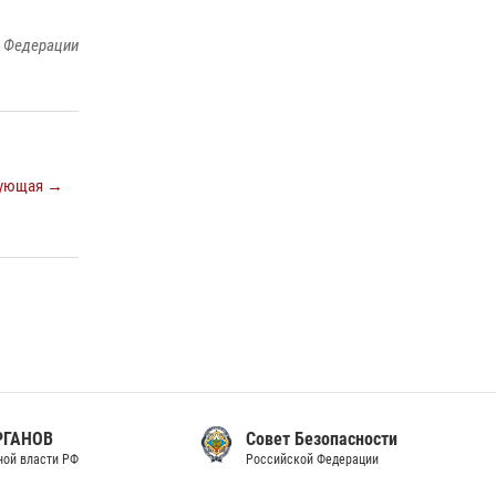
законодательства (видео)
й Федерации
30 июля 2026, 08:00
1
В Челябинске росгвардейцы задержали
злоумышленников, напавших на бригаду
скорой помощи (видео)
14 июля 2026, 12:20
1
ующая →
В Росгвардии прошла военно-научная
конференция по обобщению боевого опыта
08 июля 2026, 07:01
Совет Безопасности
Российской Федерации