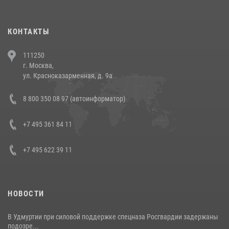
повели рейды по соблюдению миграционного законодательства
(видео)
30 июля 2026, 08:00
1
КОНТАКТЫ
В Челябинске росгвардейцы задержали злоумышленников,
111250
напавших на бригаду скорой помощи (видео)
г. Москва,
14 июля 2026, 12:20
1
ул. Красноказарменная, д. 9а
В Росгвардии прошла военно-научная конференция по обобщению
8 800 350 08 97 (автоинформатор)
боевого опыта
08 июля 2026, 07:01
+7 495 361 84 11
+7 495 622 39 11
НОВОСТИ
В Удмуртии при силовой поддержке спецназа Росгвардии задержаны
подозре...