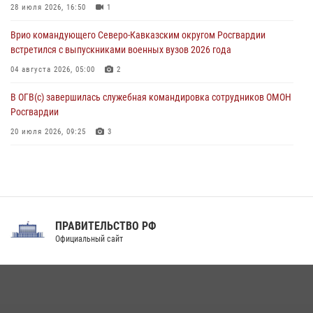
посвящённой 83‑й годовщине освобождения Белгорода от
28 июля 2026, 16:50
1
немецко‑фашистских захватчиков
Врио командующего Северо-Кавказским округом Росгвардии
05 августа 2026, 12:13
1
встретился с выпускниками военных вузов 2026 года
04 августа 2026, 05:00
2
В ОГВ(с) завершилась служебная командировка сотрудников ОМОН
Росгвардии
20 июля 2026, 09:25
3
Директор Росгвардии Герой России генерал армии Виктор Золотов
поздравил специалистов подразделений тыла с профессиональным
праздником
31 июля 2026, 21:01
ПРАВИТЕЛЬСТВО РФ
Праздник «Один день с Росгвардией» к 105-летию Центрального
Официальный сайт
округа прошел на Поклонной горе
18 июля 2026, 13:43
15
1
При силовой поддержке СОБР Росгвардии в Иркутской области