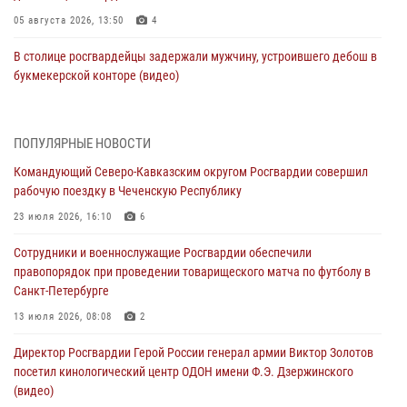
05 августа 2026, 13:50
4
В столице росгвардейцы задержали мужчину, устроившего дебош в
букмекерской конторе (видео)
05 августа 2026, 13:25
1
В Удмуртии при силовой поддержке спецназа Росгвардии
ПОПУЛЯРНЫЕ НОВОСТИ
задержаны подозреваемые в мошенничестве под видом оказания
Командующий Северо-Кавказским округом Росгвардии совершил
оздоровительных услуг (видео)
рабочую поездку в Чеченскую Республику
05 августа 2026, 13:20
1
1
23 июля 2026, 16:10
6
В Москве дети сотрудников и военнослужащих Росгвардии
Сотрудники и военнослужащие Росгвардии обеспечили
посетили мастер-класс по художественной гимнастике
правопорядок при проведении товарищеского матча по футболу в
05 августа 2026, 13:00
3
Санкт-Петербурге
Офицеры Росгвардии и ветераны войск правопорядка почтили
13 июля 2026, 08:08
2
память генерала армии Ивана Кирилловича Яковлева
Директор Росгвардии Герой России генерал армии Виктор Золотов
05 августа 2026, 12:40
6
посетил кинологический центр ОДОН имени Ф.Э. Дзержинского
(видео)
Росгвардейцы приняли участие в акции «Волна памяти»,