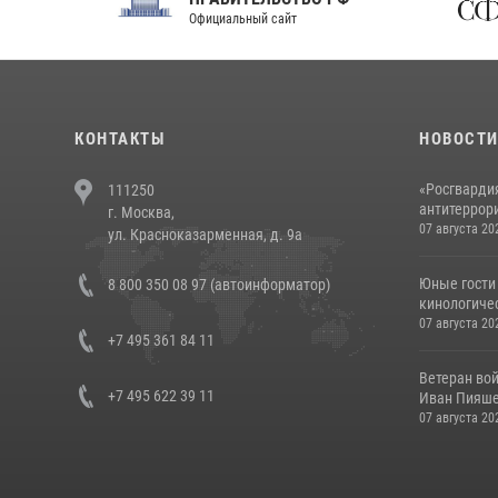
Официальный сайт
Феде
КОНТАКТЫ
НОВОСТ
«Росгвардия
111250
антитеррори
г. Москва,
07 августа 20
ул. Красноказарменная, д. 9а
Юные гости 
8 800 350 08 97 (автоинформатор)
кинологичес
07 августа 20
+7 495 361 84 11
Ветеран во
+7 495 622 39 11
Иван Пияшев
07 августа 20