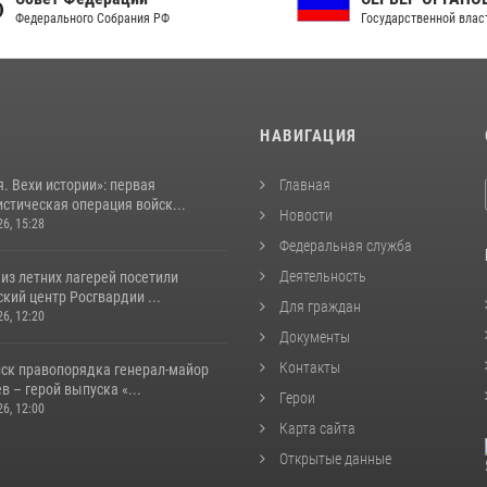
рального Собрания РФ
Государственной власти РФ
И
НАВИГАЦИЯ
. Вехи истории»: первая
Главная
стическая операция войск...
Новости
26, 15:28
Федеральная служба
Деятельность
из летних лагерей посетили
кий центр Росгвардии ...
Для граждан
26, 12:20
Документы
Контакты
йск правопорядка генерал-майор
 – герой выпуска «...
Герои
26, 12:00
Карта сайта
Открытые данные