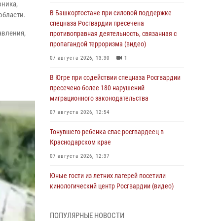
вника,
В Башкортостане при силовой поддержке
области.
спецназа Росгвардии пресечена
авления,
противоправная деятельность, связанная с
пропагандой терроризма (видео)
07 августа 2026, 13:30
1
В Югре при содействии спецназа Росгвардии
пресечено более 180 нарушений
миграционного законодательства
07 августа 2026, 12:54
Тонувшего ребенка спас росгвардеец в
Краснодарском крае
07 августа 2026, 12:37
Юные гости из летних лагерей посетили
кинологический центр Росгвардии (видео)
07 августа 2026, 12:20
3
1
ПОПУЛЯРНЫЕ НОВОСТИ
Ветеран войск правопорядка генерал-майор