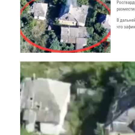
Росгвард
размести
В дальне
что зафи