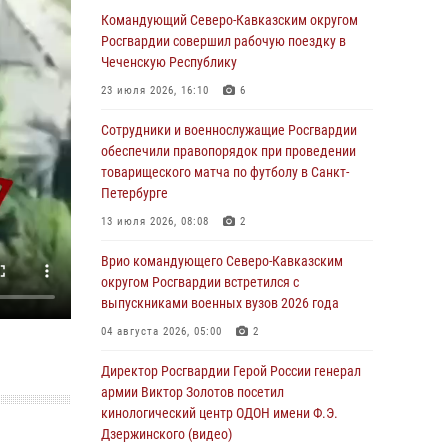
Иван Пияшев – герой выпуска «Легенды
Командующий Северо-Кавказским округом
армии с Александром Маршалом»
Росгвардии совершил рабочую поездку в
Чеченскую Республику
07 августа 2026, 12:00
23 июля 2026, 16:10
6
Представители ФСБ России по Уральскому
округу Росгвардии и ветераны военной
Сотрудники и военнослужащие Росгвардии
контрразведки почтили память Николая
обеспечили правопорядок при проведении
Кузнецова
товарищеского матча по футболу в Санкт-
Петербурге
07 августа 2026, 12:00
4
13 июля 2026, 08:08
2
Росгвардейцы пресекли попытку руферов
подняться на крышу Смольного собора в
Врио командующего Северо-Кавказским
Санкт-Петербурге (видео)
округом Росгвардии встретился с
выпускниками военных вузов 2026 года
07 августа 2026, 11:34
3
1
04 августа 2026, 05:00
2
В Курске росгвардейцы провели занятие по
основам взрывобезопасности
Директор Росгвардии Герой России генерал
армии Виктор Золотов посетил
07 августа 2026, 11:33
кинологический центр ОДОН имени Ф.Э.
Дзержинского (видео)
Рэпер ST посетил раненых росгвардейцев в