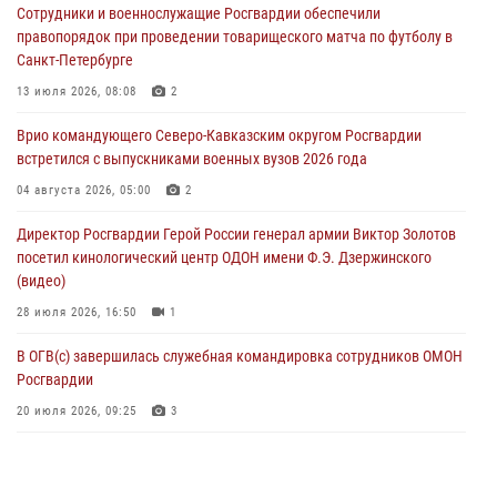
Сотрудники и военнослужащие Росгвардии обеспечили
06 августа 2026, 13:29
5
правопорядок при проведении товарищеского матча по футболу в
Санкт-Петербурге
В Центральном округе Росгвардии прошли мероприятия к
108‑летию генерала армии И.К. Яковлева
13 июля 2026, 08:08
2
06 августа 2026, 13:24
Врио командующего Северо-Кавказским округом Росгвардии
встретился с выпускниками военных вузов 2026 года
Росгвардейцы задержали мужчину, открывшего стрельбу в
Подмосковье (видео)
04 августа 2026, 05:00
2
06 августа 2026, 12:35
1
Директор Росгвардии Герой России генерал армии Виктор Золотов
посетил кинологический центр ОДОН имени Ф.Э. Дзержинского
Росгвардейцы провели выставку вооружения для участников сбора
(видео)
«Гвардеец» в Пензе (видео)
28 июля 2026, 16:50
1
06 августа 2026, 12:00
2
1
В ОГВ(с) завершилась служебная командировка сотрудников ОМОН
Росгвардии
20 июля 2026, 09:25
3
Директор Росгвардии Герой России генерал армии Виктор Золотов
поздравил специалистов подразделений тыла с профессиональным