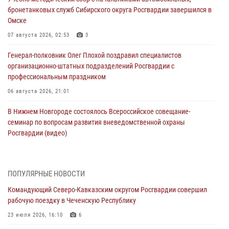
бронетанковых служб Сибирского округа Росгвардии завершился в
Омске
07 августа 2026, 02:53
3
Генерал-полковник Олег Плохой поздравил специалистов
организационно-штатных подразделений Росгвардии с
профессиональным праздником
06 августа 2026, 21:01
В Нижнем Новгороде состоялось Всероссийское совещание-
семинар по вопросам развития вневедомственной охраны
Росгвардии (видео)
06 августа 2026, 14:47
10
1
В Брянске сотрудники и военнослужащие Росгвардии почтили
ПОПУЛЯРНЫЕ НОВОСТИ
память Героя России Олега Визнюка
Командующий Северо-Кавказским округом Росгвардии совершил
06 августа 2026, 14:36
2
рабочую поездку в Чеченскую Республику
В кинологическом центре Уральского округа Росгвардии почтили
23 июля 2026, 16:10
6
память товарищей, погибших при исполнении воинского долга