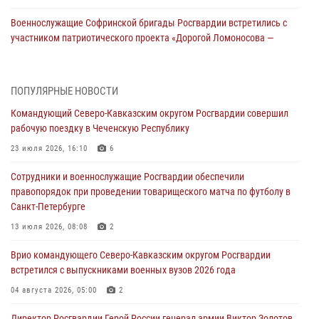
Военнослужащие Софринской бригады Росгвардии встретились с
участником патриотического проекта «Дорогой Ломоносова —
дорогой к Победе в СВО» (видео)
08 августа 2026, 07:00
2
1
ПОПУЛЯРНЫЕ НОВОСТИ
Росгвардейцы обеспечили безопасность «Поезда Победы» в
Командующий Северо-Кавказским округом Росгвардии совершил
Кузбассе
рабочую поездку в Чеченскую Республику
08 августа 2026, 07:00
23 июля 2026, 16:10
6
В Кабардино-Балкарии сотрудники Росгвардии провели турнир по
Сотрудники и военнослужащие Росгвардии обеспечили
настольному теннису ко Дню физкультурника
правопорядок при проведении товарищеского матча по футболу в
08 августа 2026, 07:00
Санкт-Петербурге
ОМОН «Ойрат» Управления Росгвардии по Республике Калмыкия
13 июля 2026, 08:08
2
исполнилось 20 лет
Врио командующего Северо-Кавказским округом Росгвардии
08 августа 2026, 07:00
встретился с выпускниками военных вузов 2026 года
В Москве росгвардейцы оказали помощь медикам и девушке с
04 августа 2026, 05:00
2
ограниченными возможностями здоровья (видео)
Директор Росгвардии Герой России генерал армии Виктор Золотов