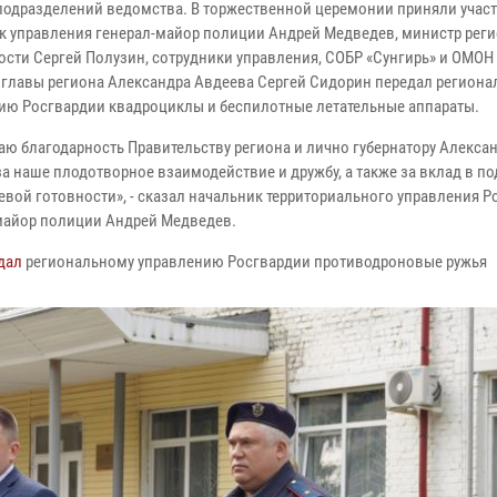
подразделений ведомства. В торжественной церемонии приняли учас
к управления генерал-майор полиции Андрей Медведев, министр рег
ости Сергей Полузин, сотрудники управления, СОБР «Сунгирь» и ОМОН
 главы региона Александра Авдеева Сергей Сидорин передал регион
ию Росгвардии квадроциклы и беспилотные летательные аппараты.
аю благодарность Правительству региона и лично губернатору Алекса
за наше плодотворное взаимодействие и дружбу, а также за вклад в п
евой готовности», - сказал начальник территориального управления 
майор полиции Андрей Медведев.
дал
региональному управлению Росгвардии противодроновые ружья