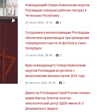
Сотрудники Росгвардии присоединились к
Командующий Северо-Кавказским округом
утренней разминке у стен музея истории
Росгвардии совершил рабочую поездку в
космонавтики в Калуге
Чеченскую Республику
08 августа 2026, 09:29
2
23 июля 2026, 16:10
6
В Северо-Западном округе Росгвардии
Сотрудники и военнослужащие Росгвардии
продолжаются мероприятия в честь юбилея
обеспечили правопорядок при проведении
ведомства
товарищеского матча по футболу в Санкт-
Петербурге
08 августа 2026, 09:03
1
13 июля 2026, 08:08
2
Росгвардейцы в ЛНР совершенствуют
навыки тактической медицины с учетом
Врио командующего Северо-Кавказским
опыта СВО
округом Росгвардии встретился с
выпускниками военных вузов 2026 года
08 августа 2026, 09:00
2
04 августа 2026, 05:00
2
В Кабардино-Балкарии сотрудники
Росгвардии провели турнир по настольному
Директор Росгвардии Герой России генерал
теннису ко Дню физкультурника
армии Виктор Золотов посетил
кинологический центр ОДОН имени Ф.Э.
08 августа 2026, 07:00
Дзержинского (видео)