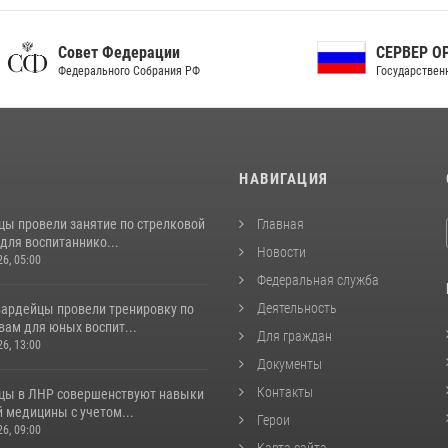
ет Федерации
СЕРВЕР ОРГАНОВ
рального Собрания РФ
Государственной власти РФ
И
НАВИГАЦИЯ
цы провели занятие по стрелковой
Главная
для воспитаннико...
Новости
26, 05:00
Федеральная служба
Деятельность
вардейцы провели тренировку по
вам для юных воспит...
Для граждан
26, 13:00
Документы
Контакты
цы в ЛНР совершенствуют навыки
 медицины с учетом...
Герои
26, 09:00