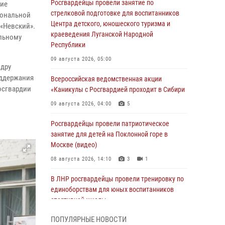
Росгвардейцы провели занятие по
тие
стрелковой подготовке для воспитанников
иональной
Центра детского, юношеского туризма и
 «Невский».
краеведения Луганской Народной
альному
Республики
09 августа 2026, 05:00
ндру
оддержания
Всероссийская ведомственная акции
Росгвардии
«Каникулы с Росгвардией проходит в Сибири
09 августа 2026, 04:00
5
Росгвардейцы провели патриотическое
занятие для детей на Поклонной горе в
Москве (видео)
08 августа 2026, 14:10
3
1
В ЛНР росгвардейцы провели тренировку по
единоборствам для юных воспитанников
спортивной школы
08 августа 2026, 13:00
1
ПОПУЛЯРНЫЕ НОВОСТИ