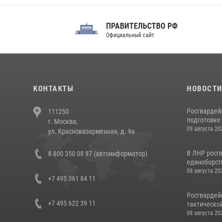
ПРАВИТЕЛЬСТВО РФ
Сов
Официальный сайт
Феде
КОНТАКТЫ
НОВОСТ
Росгвардей
111250
подготовке 
г. Москва,
09 августа 20
ул. Красноказарменная, д. 9а
В ЛНР росг
8 800 350 08 97 (автоинформатор)
единоборст
08 августа 20
+7 495 361 84 11
Росгвардей
+7 495 622 39 11
тактической
08 августа 20