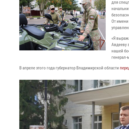
для спец
начальни
безопасн
От имени
управлен
«Я выраж
Авдееву 
нашей бо
генерал-
В апреле этого года губернатор Владимирской области
пере