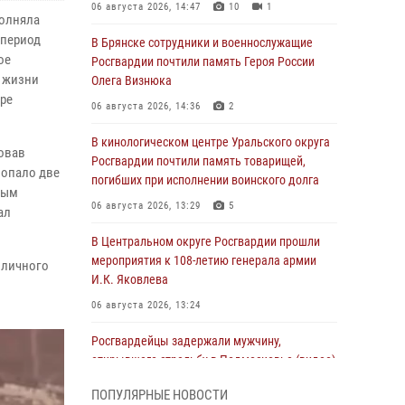
06 августа 2026, 14:47
10
1
полняла
 период
В Брянске сотрудники и военнослужащие
ое
Росгвардии почтили память Героя России
я жизни
Олега Визнюка
ре
06 августа 2026, 14:36
2
В кинологическом центре Уральского округа
зовав
Росгвардии почтили память товарищей,
попало две
погибших при исполнении воинского долга
ным
06 августа 2026, 13:29
5
ал
В Центральном округе Росгвардии прошли
мероприятия к 108‑летию генерала армии
 личного
И.К. Яковлева
06 августа 2026, 13:24
Росгвардейцы задержали мужчину,
открывшего стрельбу в Подмосковье (видео)
06 августа 2026, 12:35
1
ПОПУЛЯРНЫЕ НОВОСТИ