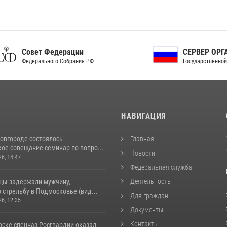
ет Федерации
СЕРВЕР ОРГАНОВ
рального Собрания РФ
Государственной власти РФ
И
НАВИГАЦИЯ
овгороде состоялось
Главная
ое совещание-семинар по вопро...
Новости
26, 14:47
Федеральная служба
Деятельность
цы задержали мужчину,
стрельбу в Подмосковье (вид...
Для граждан
26, 12:35
Документы
Контакты
рске спецназ Росгвардии оказал