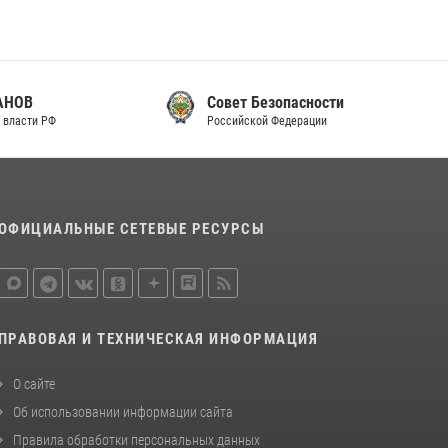
законодательства (видео)
30 июля 2026, 08:00
1
В Челябинске росгвардейцы задержали
Совет Безопасности
злоумышленников, напавших на бригаду
Российской Федерации
скорой помощи (видео)
14 июля 2026, 12:20
1
В Росгвардии прошла военно-научная
конференция по обобщению боевого опыта
ОФИЦИАЛЬНЫЕ СЕТЕВЫЕ РЕСУРСЫ
08 июля 2026, 07:01
ПРАВОВАЯ И ТЕХНИЧЕСКАЯ ИНФОРМАЦИЯ
О сайте
Об использовании информации сайта
Правила обработки персональных данных