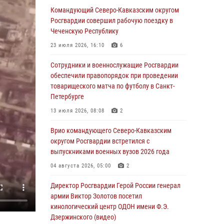
Росгвардейцы провели выставку вооружения
Командующий Северо-Кавказским округом
для участников сбора «Гвардеец» в Пензе
Росгвардии совершил рабочую поездку в
(видео)
Чеченскую Республику
06 августа 2026, 12:00
2
1
23 июля 2026, 16:10
6
В Курске росгвардейцы приняли участие в
Сотрудники и военнослужащие Росгвардии
митинге, посвященном второй годовщине
обеспечили правопорядок при проведении
вторжения ВСУ на территорию области
товарищеского матча по футболу в Санкт-
Петербурге
06 августа 2026, 11:56
4
13 июля 2026, 08:08
2
В Санкт-Петербурге наряд Росгвардии
задержал правонарушителя, угрожавшего
Врио командующего Северо-Кавказским
подростку травматическим пистолетом
округом Росгвардии встретился с
выпускниками военных вузов 2026 года
06 августа 2026, 11:33
1
04 августа 2026, 05:00
2
В Зауралье при содействии СОБР Росгвардии
ликвидирована крупная нарколаборатория
Директор Росгвардии Герой России генерал
армии Виктор Золотов посетил
06 августа 2026, 11:27
кинологический центр ОДОН имени Ф.Э.
Дзержинского (видео)
В Москве росгвардейцы задержали троих