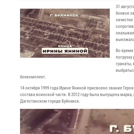
31 авгус
боевое з
зачистки
сопротив
оказывал
выезжала
Во время
погрузку
гранаты,
выбратьс
боекомплект.
14 октября 1999 года Ирине Яниной присвоено звание Геро
состава воинской части. В 2012 году была выпущена марка,
Дагестанском городе Буйнакск.