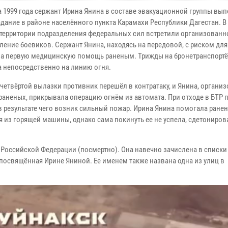
та 1999 года сержант Ирина Янина в составе эвакуационной группы вы
адание в районе населённого пункта Карамахи Республики Дагестан. В
 территории подразделения федеральных сил встретили организованн
ление боевиков. Сержант Янина, находясь на передовой, с риском дл
а первую медицинскую помощь раненым. Трижды на бронетранспортё
 непосредственно на линию огня.
 четвёртой вылазки противник перешёл в контратаку, и Янина, органи
 раненых, прикрывала операцию огнём из автомата. При отходе в БТР 
 в результате чего возник сильный пожар. Ирина Янина помогала ране
я из горящей машины, однако сама покинуть ее не успела, сдетониров
я Российской Федерации (посмертно). Она навечно зачислена в списки
 посвящённая Ирине Яниной. Ее именем также названа одна из улиц в