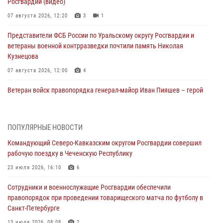
Росгвардии (видео)
07 августа 2026, 12:20
3
1
Представители ФСБ России по Уральскому округу Росгвардии и
ветераны военной контрразведки почтили память Николая
Кузнецова
07 августа 2026, 12:00
4
Ветеран войск правопорядка генерал-майор Иван Пияшев – герой
выпуска «Легенды армии с Александром Маршалом»
07 августа 2026, 12:00
ПОПУЛЯРНЫЕ НОВОСТИ
Росгвардейцы пресекли попытку руферов подняться на крышу
Командующий Северо-Кавказским округом Росгвардии совершил
Смольного собора в Санкт-Петербурге (видео)
рабочую поездку в Чеченскую Республику
07 августа 2026, 11:34
3
1
23 июля 2026, 16:10
6
В Курске росгвардейцы провели занятие по основам
Сотрудники и военнослужащие Росгвардии обеспечили
взрывобезопасности
правопорядок при проведении товарищеского матча по футболу в
07 августа 2026, 11:33
Санкт-Петербурге
Рэпер ST посетил раненых росгвардейцев в Главном военном
13 июля 2026, 08:08
2