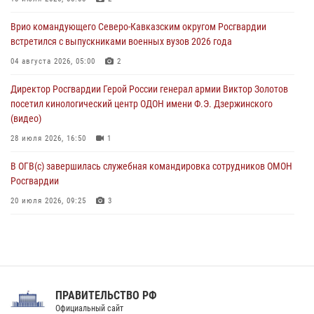
клиническом госпитале ведомства
Врио командующего Северо-Кавказским округом Росгвардии
07 августа 2026, 11:18
2
встретился с выпускниками военных вузов 2026 года
В Ставрополе офицеры Росгвардии стали участниками пресс-
04 августа 2026, 05:00
2
конференции по вопросам в сфере оборота оружия
Директор Росгвардии Герой России генерал армии Виктор Золотов
07 августа 2026, 11:00
посетил кинологический центр ОДОН имени Ф.Э. Дзержинского
(видео)
28 июля 2026, 16:50
1
В ОГВ(с) завершилась служебная командировка сотрудников ОМОН
Росгвардии
20 июля 2026, 09:25
3
Директор Росгвардии Герой России генерал армии Виктор Золотов
поздравил специалистов подразделений тыла с профессиональным
праздником
31 июля 2026, 21:01
ПРАВИТЕЛЬСТВО РФ
Праздник «Один день с Росгвардией» к 105-летию Центрального
Официальный сайт