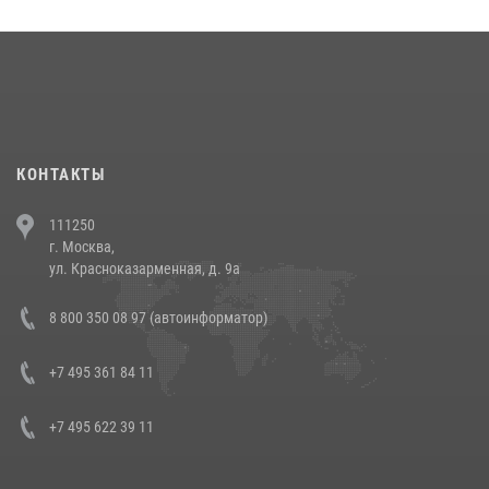
округа прошел на Поклонной горе
18 июля 2026, 13:43
15
1
При силовой поддержке СОБР Росгвардии в Иркутской области
повели рейды по соблюдению миграционного законодательства
(видео)
30 июля 2026, 08:00
1
КОНТАКТЫ
В Челябинске росгвардейцы задержали злоумышленников,
111250
напавших на бригаду скорой помощи (видео)
г. Москва,
14 июля 2026, 12:20
1
ул. Красноказарменная, д. 9а
В Росгвардии прошла военно-научная конференция по обобщению
8 800 350 08 97 (автоинформатор)
боевого опыта
08 июля 2026, 07:01
+7 495 361 84 11
+7 495 622 39 11