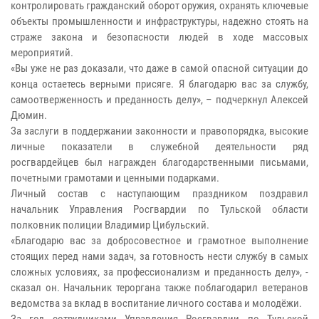
контролировать гражданский оборот оружия, охранять ключевые
объекты промышленности и инфраструктуры, надежно стоять на
страже закона и безопасности людей в ходе массовых
мероприятий.
«Вы уже не раз доказали, что даже в самой опасной ситуации до
конца остаетесь верными присяге. Я благодарю вас за службу,
самоотверженность и преданность делу», – подчеркнул Алексей
Дюмин.
За заслуги в поддержании законности и правопорядка, высокие
личные показатели в служебной деятельности ряд
росгвардейцев был награжден благодарственными письмами,
почетными грамотами и ценными подарками.
Личный состав с наступающим праздником поздравил
начальник Управления Росгвардии по Тульской области
полковник полиции Владимир Цибульский.
«Благодарю вас за добросовестное и грамотное выполнение
стоящих перед нами задач, за готовность нести службу в самых
сложных условиях, за профессионализм и преданность делу», -
сказал он. Начальник тероргана также поблагодарил ветеранов
ведомства за вклад в воспитание личного состава и молодёжи.
За год сотрудниками Управления Росгвардии по Тульской