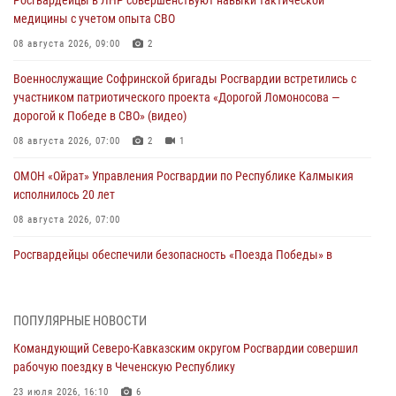
Росгвардейцы в ЛНР совершенствуют навыки тактической
медицины с учетом опыта СВО
08 августа 2026, 09:00
2
Военнослужащие Софринской бригады Росгвардии встретились с
участником патриотического проекта «Дорогой Ломоносова —
дорогой к Победе в СВО» (видео)
08 августа 2026, 07:00
2
1
ОМОН «Ойрат» Управления Росгвардии по Республике Калмыкия
исполнилось 20 лет
08 августа 2026, 07:00
Росгвардейцы обеспечили безопасность «Поезда Победы» в
Кузбассе
08 августа 2026, 07:00
ПОПУЛЯРНЫЕ НОВОСТИ
В Кабардино-Балкарии сотрудники Росгвардии провели турнир по
Командующий Северо-Кавказским округом Росгвардии совершил
настольному теннису ко Дню физкультурника
рабочую поездку в Чеченскую Республику
08 августа 2026, 07:00
23 июля 2026, 16:10
6