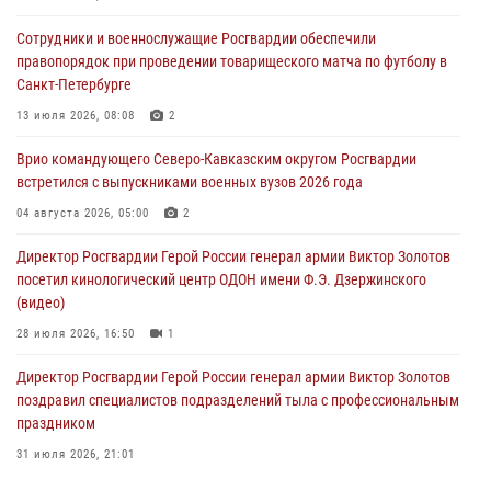
В Москве росгвардейцы оказали помощь медикам и девушке с
Сотрудники и военнослужащие Росгвардии обеспечили
ограниченными возможностями здоровья (видео)
правопорядок при проведении товарищеского матча по футболу в
08 августа 2026, 06:32
1
Санкт-Петербурге
Спецназ Росгвардии в Марий Эл почтил память товарища на
13 июля 2026, 08:08
2
тактическом турнире (видео)
Врио командующего Северо-Кавказским округом Росгвардии
08 августа 2026, 06:15
9
1
встретился с выпускниками военных вузов 2026 года
День физкультурника в Уральском округе Росгвардии отметили
04 августа 2026, 05:00
2
турнирами, мастер-классами и легкоатлетическими забегами
Директор Росгвардии Герой России генерал армии Виктор Золотов
08 августа 2026, 06:03
9
посетил кинологический центр ОДОН имени Ф.Э. Дзержинского
(видео)
28 июля 2026, 16:50
1
Директор Росгвардии Герой России генерал армии Виктор Золотов
поздравил специалистов подразделений тыла с профессиональным
праздником
31 июля 2026, 21:01