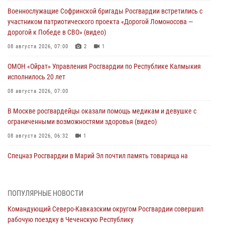
Военнослужащие Софринской бригады Росгвардии встретились с
участником патриотического проекта «Дорогой Ломоносова —
дорогой к Победе в СВО» (видео)
08 августа 2026, 07:00
2
1
ОМОН «Ойрат» Управления Росгвардии по Республике Калмыкия
исполнилось 20 лет
08 августа 2026, 07:00
В Москве росгвардейцы оказали помощь медикам и девушке с
ограниченными возможностями здоровья (видео)
08 августа 2026, 06:32
1
Спецназ Росгвардии в Марий Эл почтил память товарища на
тактическом турнире (видео)
08 августа 2026, 06:15
9
1
ПОПУЛЯРНЫЕ НОВОСТИ
День физкультурника в Уральском округе Росгвардии отметили
Командующий Северо-Кавказским округом Росгвардии совершил
турнирами, мастер-классами и легкоатлетическими забегами
рабочую поездку в Чеченскую Республику