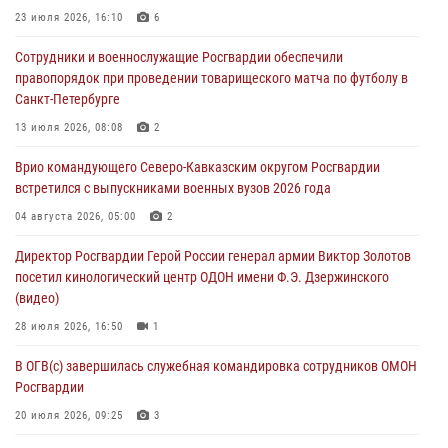
08 августа 2026, 06:03
9
23 июля 2026, 16:10
6
Кинологи Росгвардии со всей страны приступили к новому курсу
Сотрудники и военнослужащие Росгвардии обеспечили
подготовки на Урале
правопорядок при проведении товарищеского матча по футболу в
08 августа 2026, 05:00
3
Санкт-Петербурге
В ДНР выполняющие задачи СВО росгвардейцы получают из дома
13 июля 2026, 08:08
2
региональные газеты и поддержку земляков
Врио командующего Северо-Кавказским округом Росгвардии
08 августа 2026, 05:00
встретился с выпускниками военных вузов 2026 года
Комплексные проверки безопасности объектов образования с
04 августа 2026, 05:00
2
участием Росгвардии продолжаются на Урале
Директор Росгвардии Герой России генерал армии Виктор Золотов
08 августа 2026, 04:01
5
посетил кинологический центр ОДОН имени Ф.Э. Дзержинского
(видео)
28 июля 2026, 16:50
1
В ОГВ(с) завершилась служебная командировка сотрудников ОМОН
Росгвардии
20 июля 2026, 09:25
3