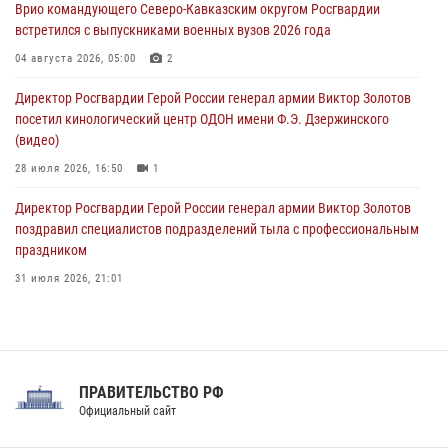
Врио командующего Северо-Кавказским округом Росгвардии
10 августа 2026, 12:38
1
встретился с выпускниками военных вузов 2026 года
Сотрудники Росгвардии провели оперативно-профилактическое
04 августа 2026, 05:00
2
мероприятие «Оружие» в Тамбовской области
Директор Росгвардии Герой России генерал армии Виктор Золотов
10 августа 2026, 12:00
1
посетил кинологический центр ОДОН имени Ф.Э. Дзержинского
(видео)
28 июля 2026, 16:50
1
Директор Росгвардии Герой России генерал армии Виктор Золотов
поздравил специалистов подразделений тыла с профессиональным
праздником
31 июля 2026, 21:01
В ОГВ(с) завершилась служебная командировка сотрудников ОМОН
Росгвардии
20 июля 2026, 09:25
3
ПРАВИТЕЛЬСТВО РФ
Праздник «Один день с Росгвардией» к 105-летию Центрального
Официальный сайт
округа прошел на Поклонной горе