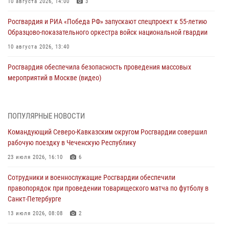
10 августа 2026, 14:00
3
Росгвардия и РИА «Победа РФ» запускают спецпроект к 55-летию
Образцово-показательного оркестра войск национальной гвардии
10 августа 2026, 13:40
Росгвардия обеспечила безопасность проведения массовых
мероприятий в Москве (видео)
10 августа 2026, 13:12
3
1
В Югре росгвардейцы приняли участие в памятном мероприятии,
ПОПУЛЯРНЫЕ НОВОСТИ
посвященном 82-летию окончания Ленинградской битвы
Командующий Северо-Кавказским округом Росгвардии совершил
10 августа 2026, 13:00
1
рабочую поездку в Чеченскую Республику
В Кировской области состоялось открытие мемориальной доски в
23 июля 2026, 16:10
6
честь геройски погибшего в зоне СВО росгвардейца (видео)
Сотрудники и военнослужащие Росгвардии обеспечили
10 августа 2026, 13:00
8
1
правопорядок при проведении товарищеского матча по футболу в
Санкт-Петербурге
В Ленобласти сотрудники Росгвардии и полиции задержали
разыскиваемого опасного рецидивиста, подозреваемого в
13 июля 2026, 08:08
2
совершении особо тяжкого преступления (видео)