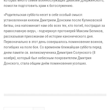
которых много семей военнослужащих дивизии Дзержинского,
помогли подготовить храм к богослужению.
«Родительская суббота несет в себе особый смысл:
установленная князем Дмитрием Донским после Куликовской
битвы, она напоминает нам обо всех тех, кто погиб, пострадал за
православную веру», - подчеркнул протоиерей Максим Беликов,
рассказывая прихожанам об истории канонического дня.
Первоначально в этот день совершалось поминовение воинов,
погибших на поле боя. Со временем ближайшая суббота перед
днем памяти св. великомученика Димитрия Солунского (8
ноября), который был небесным покровителем Дмитрия
Донского, стала общим днём поминовения усопших.