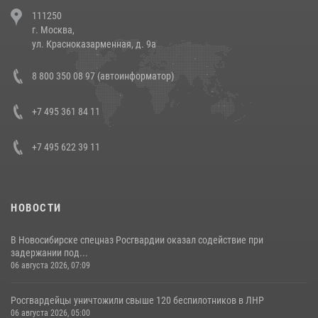
В Челябинске росгвардейцы задержали злоумышленников,
111250
напавших на бригаду скорой помощи (видео)
г. Москва,
14 июля 2026, 12:20
1
ул. Красноказарменная, д. 9а
В Росгвардии прошла военно-научная конференция по обобщению
8 800 350 08 97 (автоинформатор)
боевого опыта
08 июля 2026, 07:01
+7 495 361 84 11
+7 495 622 39 11
НОВОСТИ
В Новосибирске спецназ Росгвардии оказал содействие при
задержании под...
06 августа 2026, 07:09
Росгвардейцы уничтожили свыше 120 беспилотников в ЛНР
06 августа 2026, 05:00