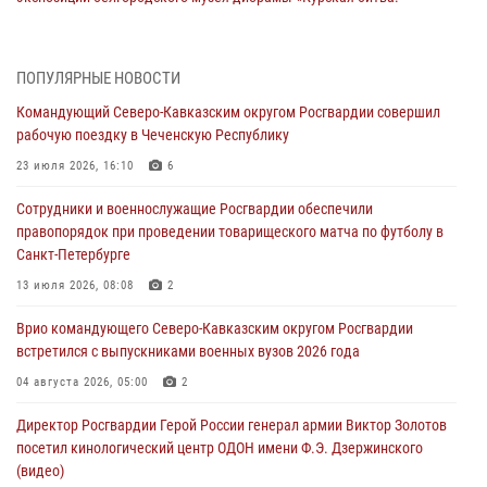
Белгородское направление»
06 августа 2026, 10:30
3
ПОПУЛЯРНЫЕ НОВОСТИ
Охрану общественного порядка и безопасность на футбольном
Командующий Северо-Кавказским округом Росгвардии совершил
матче в Москве обеспечила Росгвардия (видео)
рабочую поездку в Чеченскую Республику
06 августа 2026, 10:13
1
23 июля 2026, 16:10
6
Подозреваемые в незаконном обороте запрещенных веществ
Сотрудники и военнослужащие Росгвардии обеспечили
задержаны в Дагестане при силовой поддержке Росгвардии
правопорядок при проведении товарищеского матча по футболу в
06 августа 2026, 09:00
Санкт-Петербурге
В Югре при силовой поддержке ОМОН Росгвардии задержаны
13 июля 2026, 08:08
2
подозреваемые в страховом мошенничестве
Врио командующего Северо-Кавказским округом Росгвардии
06 августа 2026, 08:56
2
1
встретился с выпускниками военных вузов 2026 года
Офицер СОБР Росгвардии выступил на окружном юнармейском
04 августа 2026, 05:00
2
форуме в Астрахани
Директор Росгвардии Герой России генерал армии Виктор Золотов
06 августа 2026, 08:27
3
посетил кинологический центр ОДОН имени Ф.Э. Дзержинского
(видео)