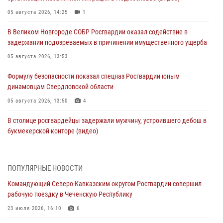
05 августа 2026, 14:25
1
В Великом Новгороде СОБР Росгвардии оказал содействие в
задержании подозреваемых в причинении имущественного ущерба
05 августа 2026, 13:53
Формулу безопасности показал спецназ Росгвардии юным
динамовцам Свердловской области
05 августа 2026, 13:50
4
В столице росгвардейцы задержали мужчину, устроившего дебош в
букмекерской конторе (видео)
05 августа 2026, 13:25
1
В Удмуртии при силовой поддержке спецназа Росгвардии
ПОПУЛЯРНЫЕ НОВОСТИ
задержаны подозреваемые в мошенничестве под видом оказания
Командующий Северо-Кавказским округом Росгвардии совершил
оздоровительных услуг (видео)
рабочую поездку в Чеченскую Республику
05 августа 2026, 13:20
1
1
23 июля 2026, 16:10
6
В Москве дети сотрудников и военнослужащих Росгвардии