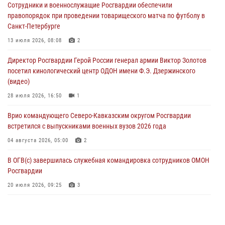
Сотрудники и военнослужащие Росгвардии обеспечили
посетили мастер-класс по художественной гимнастике
правопорядок при проведении товарищеского матча по футболу в
05 августа 2026, 13:00
3
Санкт-Петербурге
Офицеры Росгвардии и ветераны войск правопорядка почтили
13 июля 2026, 08:08
2
память генерала армии Ивана Кирилловича Яковлева
Директор Росгвардии Герой России генерал армии Виктор Золотов
05 августа 2026, 12:40
6
посетил кинологический центр ОДОН имени Ф.Э. Дзержинского
(видео)
Росгвардейцы приняли участие в акции «Волна памяти»,
посвящённой 83‑й годовщине освобождения Белгорода от
28 июля 2026, 16:50
1
немецко‑фашистских захватчиков
Врио командующего Северо-Кавказским округом Росгвардии
05 августа 2026, 12:13
1
встретился с выпускниками военных вузов 2026 года
04 августа 2026, 05:00
2
В ОГВ(с) завершилась служебная командировка сотрудников ОМОН
Росгвардии
20 июля 2026, 09:25
3
Директор Росгвардии Герой России генерал армии Виктор Золотов
поздравил специалистов подразделений тыла с профессиональным