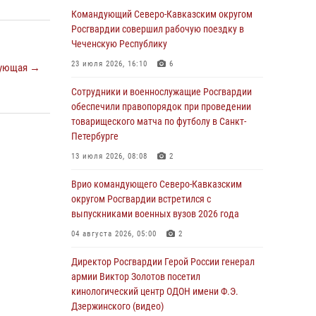
Заместитель директора Росгвардии генерал-
Командующий Северо-Кавказским округом
полковник Владислав Ершов поздравил
Росгвардии совершил рабочую поездку в
военнослужащих и сотрудников ведомства с
Чеченскую Республику
Днем физкультурника
23 июля 2026, 16:10
6
ующая →
07 августа 2026, 21:01
Сотрудники и военнослужащие Росгвардии
«Росгвардия. Вехи истории»: первая
обеспечили правопорядок при проведении
антитеррористическая операция войск
товарищеского матча по футболу в Санкт-
правопорядка
Петербурге
07 августа 2026, 15:28
1
13 июля 2026, 08:08
2
В Башкортостане при силовой поддержке
Врио командующего Северо-Кавказским
спецназа Росгвардии пресечена
округом Росгвардии встретился с
противоправная деятельность, связанная с
выпускниками военных вузов 2026 года
пропагандой терроризма (видео)
04 августа 2026, 05:00
2
07 августа 2026, 13:30
1
Директор Росгвардии Герой России генерал
В Югре при содействии спецназа Росгвардии
армии Виктор Золотов посетил
пресечено более 180 нарушений
кинологический центр ОДОН имени Ф.Э.
миграционного законодательства
Дзержинского (видео)