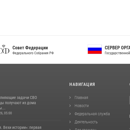
ет Федерации
СЕРВЕР ОРГАНОВ
рального Собрания РФ
Государственной власти РФ
И
НАВИГАЦИЯ
лняющие задачи СВО
Главная
цы получают из дома
Новости
...
26, 05:00
Федеральная служба
Деятельность
. Вехи истории»: первая