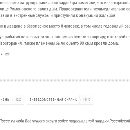
 вечернего патрулирования росгвардейцы заметили, что из четырехкв
улице Романовского валит дым. Правоохранители незамедлительно с
твии в экстренные службы и приступили к эвакуации жильцов.
ло выведено в безопасное место 8 человек, в том числе годовалый ре
у прибытия пожарных огонь полностью охватил квартиру, в которой н
 возгорания, также пламенем было объято 90 кв.м кровли дома.
х нет.
ЖИЗНЬ
3220
ВНЕВЕДОМСТВЕННАЯ ОХРАНА
16119
Пресс-служба Восточного округа войск национальной гвардии Российско