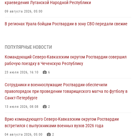
краеведения Луганской Народной Республики
09 августа 2026, 05:00
В регионах Урала бойцам Росгвардии в зону СВО передали свежие
тиражи газет
09 августа 2026, 05:00
ПОПУЛЯРНЫЕ НОВОСТИ
Всероссийская ведомственная акции «Каникулы с Росгвардией
Командующий Северо-Кавказским округом Росгвардии совершил
проходит в Сибири
рабочую поездку в Чеченскую Республику
09 августа 2026, 04:00
5
23 июля 2026, 16:10
6
Росгвардейцы провели патриотическое занятие для детей на
Сотрудники и военнослужащие Росгвардии обеспечили
Поклонной горе в Москве (видео)
правопорядок при проведении товарищеского матча по футболу в
08 августа 2026, 14:10
3
1
Санкт-Петербурге
В ЛНР росгвардейцы провели тренировку по единоборствам для
13 июля 2026, 08:08
2
юных воспитанников спортивной школы
Врио командующего Северо-Кавказским округом Росгвардии
08 августа 2026, 13:00
1
встретился с выпускниками военных вузов 2026 года
Сотрудники Росгвардии присоединились к утренней разминке у
04 августа 2026, 05:00
2