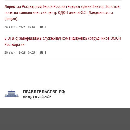
стен музея истории космонавтики в Калуге
Директор Росгвардии Герой России генерал армии Виктор Золотов
08 августа 2026, 09:29
2
посетил кинологический центр ОДОН имени Ф.Э. Дзержинского
(видео)
28 июля 2026, 16:50
1
В ОГВ(с) завершилась служебная командировка сотрудников ОМОН
Росгвардии
20 июля 2026, 09:25
3
Директор Росгвардии Герой России генерал армии Виктор Золотов
поздравил специалистов подразделений тыла с профессиональным
праздником
31 июля 2026, 21:01
ПРАВИТЕЛЬСТВО РФ
Праздник «Один день с Росгвардией» к 105-летию Центрального
Официальный сайт
округа прошел на Поклонной горе
18 июля 2026, 13:43
15
1
При силовой поддержке СОБР Росгвардии в Иркутской области
повели рейды по соблюдению миграционного законодательства