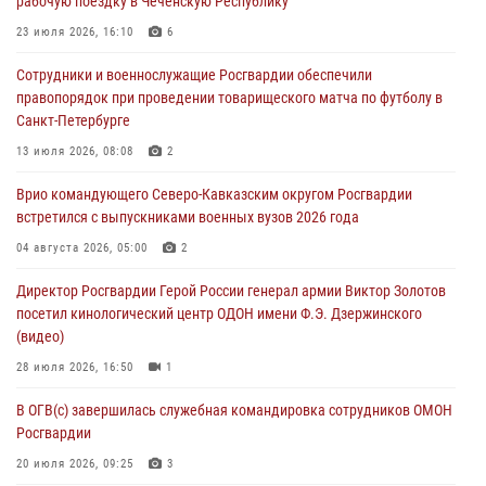
рабочую поездку в Чеченскую Республику
Росгвардейцы задержали мужчину, открывшего стрельбу в
Подмосковье (видео)
23 июля 2026, 16:10
6
06 августа 2026, 12:35
1
Сотрудники и военнослужащие Росгвардии обеспечили
правопорядок при проведении товарищеского матча по футболу в
Росгвардейцы провели выставку вооружения для участников сбора
Санкт-Петербурге
«Гвардеец» в Пензе (видео)
13 июля 2026, 08:08
2
06 августа 2026, 12:00
2
1
Врио командующего Северо-Кавказским округом Росгвардии
В Курске росгвардейцы приняли участие в митинге, посвященном
встретился с выпускниками военных вузов 2026 года
второй годовщине вторжения ВСУ на территорию области
04 августа 2026, 05:00
2
06 августа 2026, 11:56
4
Директор Росгвардии Герой России генерал армии Виктор Золотов
В Санкт-Петербурге наряд Росгвардии задержал правонарушителя,
посетил кинологический центр ОДОН имени Ф.Э. Дзержинского
угрожавшего подростку травматическим пистолетом
(видео)
06 августа 2026, 11:33
1
28 июля 2026, 16:50
1
В ОГВ(с) завершилась служебная командировка сотрудников ОМОН
Росгвардии
20 июля 2026, 09:25
3