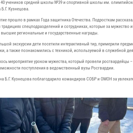
 40 учеников средней школы №39 и спортивной школы им. олимпийск
Б.Г. Кузнецова.
тие прошло в рамках Года защитника Отечества. Подросткам рассказа
и традициях спецподразделений и сотрудниках, которые за мужество и
 высшие региональные и государственные награды.
ольшой экскурсии дети посетили интерактивный тир, примерили предм
ки, а также познакомились с техникой, используемой в служебной де
ось мероприятие уроком мужества, который провели росгвардейцы –
озможности поступления в ведомственный вузы Росгвардии.
а Б.Г. Кузнецова поблагодарило командиров СОБР и ОМОН за увлека