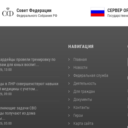
ет Федерации
СЕРВЕР ОРГАНОВ
рального Собрания РФ
Государственной власти РФ
И
НАВИГАЦИЯ
вардейцы провели тренировку по
Главная
вам для юных воспит...
Новости
26, 13:00
Федеральная служба
Деятельность
цы в ЛНР совершенствуют навыки
 медицины с учетом...
Для граждан
26, 09:00
Документы
Контакты
лняющие задачи СВО
цы получают из дома
Герои
...
Карта сайта
26, 05:00