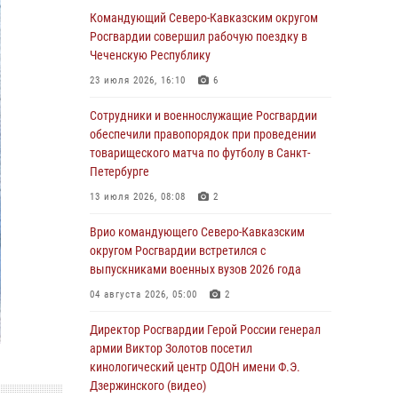
Военнослужащие Софринской бригады
Командующий Северо-Кавказским округом
Росгвардии встретились с участником
Росгвардии совершил рабочую поездку в
патриотического проекта «Дорогой
Чеченскую Республику
Ломоносова — дорогой к Победе в СВО»
23 июля 2026, 16:10
6
(видео)
Сотрудники и военнослужащие Росгвардии
08 августа 2026, 07:00
2
1
обеспечили правопорядок при проведении
Росгвардейцы обеспечили безопасность
товарищеского матча по футболу в Санкт-
«Поезда Победы» в Кузбассе
Петербурге
08 августа 2026, 07:00
13 июля 2026, 08:08
2
ОМОН «Ойрат» Управления Росгвардии по
Врио командующего Северо-Кавказским
Республике Калмыкия исполнилось 20 лет
округом Росгвардии встретился с
выпускниками военных вузов 2026 года
08 августа 2026, 07:00
04 августа 2026, 05:00
2
В Кабардино-Балкарии сотрудники
Росгвардии провели турнир по настольному
Директор Росгвардии Герой России генерал
теннису ко Дню физкультурника
армии Виктор Золотов посетил
кинологический центр ОДОН имени Ф.Э.
08 августа 2026, 07:00
Дзержинского (видео)