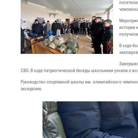
посетили
чемпиона 
Мероприя
истории 
получили
В ходе б
экипиров
Завершил
СВО. В ходе патриотической беседы школьники узнали о в
Руководство спортивной школы им. олимпийского чемпион
экскурсию.