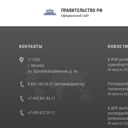
ПРАВИТЕЛЬСТВО РФ
Сов
Официальный сайт
Феде
КОНТАКТЫ
НОВОСТ
В ЛНР росг
111250
единоборст
г. Москва,
08 августа 20
ул. Красноказарменная, д. 9а
Росгвардей
8 800 350 08 97 (автоинформатор)
тактической
08 августа 20
+7 495 361 84 11
В ДНР выпо
+7 495 622 39 11
росгвардей
региональны
08 августа 20