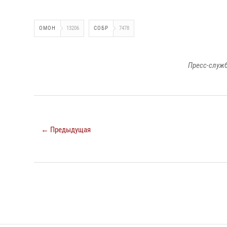
ОМОН
13206
СОБР
7478
Пресс-служб
← Предыдущая