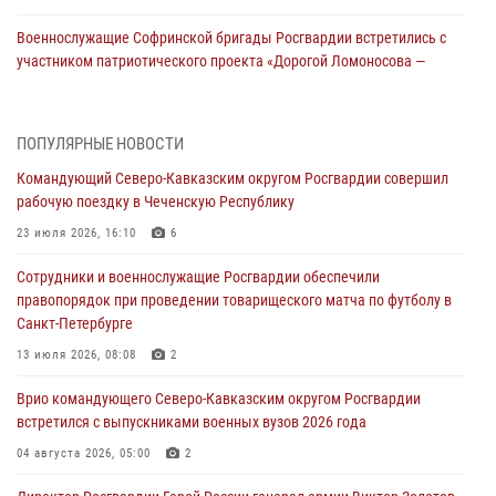
Военнослужащие Софринской бригады Росгвардии встретились с
участником патриотического проекта «Дорогой Ломоносова —
дорогой к Победе в СВО» (видео)
08 августа 2026, 07:00
2
1
ПОПУЛЯРНЫЕ НОВОСТИ
В Кабардино-Балкарии сотрудники Росгвардии провели турнир по
Командующий Северо-Кавказским округом Росгвардии совершил
настольному теннису ко Дню физкультурника
рабочую поездку в Чеченскую Республику
08 августа 2026, 07:00
23 июля 2026, 16:10
6
Росгвардейцы обеспечили безопасность «Поезда Победы» в
Сотрудники и военнослужащие Росгвардии обеспечили
Кузбассе
правопорядок при проведении товарищеского матча по футболу в
08 августа 2026, 07:00
Санкт-Петербурге
ОМОН «Ойрат» Управления Росгвардии по Республике Калмыкия
13 июля 2026, 08:08
2
исполнилось 20 лет
Врио командующего Северо-Кавказским округом Росгвардии
08 августа 2026, 07:00
встретился с выпускниками военных вузов 2026 года
В Москве росгвардейцы оказали помощь медикам и девушке с
04 августа 2026, 05:00
2
ограниченными возможностями здоровья (видео)