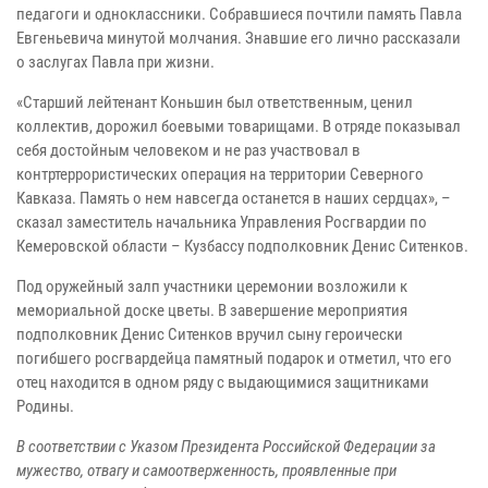
педагоги и одноклассники. Собравшиеся почтили память Павла
Евгеньевича минутой молчания. Знавшие его лично рассказали
о заслугах Павла при жизни.
«Старший лейтенант Коньшин был ответственным, ценил
коллектив, дорожил боевыми товарищами. В отряде показывал
себя достойным человеком и не раз участвовал в
контртеррористических операция на территории Северного
Кавказа. Память о нем навсегда останется в наших сердцах», –
сказал заместитель начальника Управления Росгвардии по
Кемеровской области – Кузбассу подполковник Денис Ситенков.
Под оружейный залп участники церемонии возложили к
мемориальной доске цветы. В завершение мероприятия
подполковник Денис Ситенков вручил сыну героически
погибшего росгвардейца памятный подарок и отметил, что его
отец находится в одном ряду с выдающимися защитниками
Родины.
В соответствии с Указом Президента Российской Федерации за
мужество, отвагу и самоотверженность, проявленные при