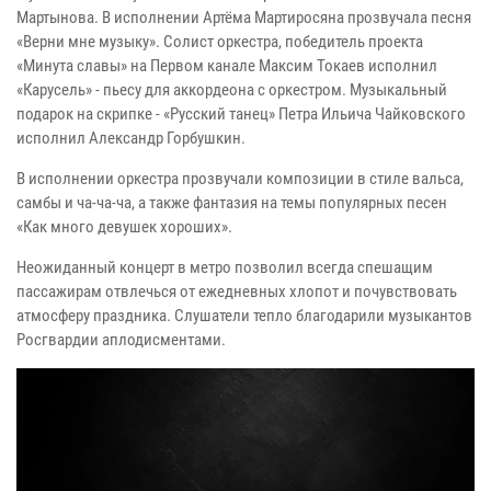
Мартынова. В исполнении Артёма Мартиросяна прозвучала песня
«Верни мне музыку». Солист оркестра, победитель проекта
«Минута славы» на Первом канале Максим Токаев исполнил
«Карусель» - пьесу для аккордеона с оркестром. Музыкальный
подарок на скрипке - «Русский танец» Петра Ильича Чайковского
исполнил Александр Горбушкин.
В исполнении оркестра прозвучали композиции в стиле вальса,
самбы и ча-ча-ча, а также фантазия на темы популярных песен
«Как много девушек хороших».
Неожиданный концерт в метро позволил всегда спешащим
пассажирам отвлечься от ежедневных хлопот и почувствовать
атмосферу праздника. Слушатели тепло благодарили музыкантов
Росгвардии аплодисментами.