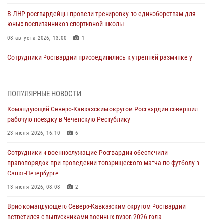
В ЛНР росгвардейцы провели тренировку по единоборствам для
юных воспитанников спортивной школы
08 августа 2026, 13:00
1
Сотрудники Росгвардии присоединились к утренней разминке у
стен музея истории космонавтики в Калуге
08 августа 2026, 09:29
2
ПОПУЛЯРНЫЕ НОВОСТИ
В Северо-Западном округе Росгвардии продолжаются мероприятия
Командующий Северо-Кавказским округом Росгвардии совершил
в честь юбилея ведомства
рабочую поездку в Чеченскую Республику
08 августа 2026, 09:03
1
23 июля 2026, 16:10
6
Росгвардейцы в ЛНР совершенствуют навыки тактической
Сотрудники и военнослужащие Росгвардии обеспечили
медицины с учетом опыта СВО
правопорядок при проведении товарищеского матча по футболу в
08 августа 2026, 09:00
2
Санкт-Петербурге
В Кабардино-Балкарии сотрудники Росгвардии провели турнир по
13 июля 2026, 08:08
2
настольному теннису ко Дню физкультурника
Врио командующего Северо-Кавказским округом Росгвардии
08 августа 2026, 07:00
встретился с выпускниками военных вузов 2026 года