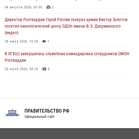
Военнослужащие Софринской бригады Росгвардии встретились с
04 августа 2026, 05:00
2
участником патриотического проекта «Дорогой Ломоносова —
Директор Росгвардии Герой России генерал армии Виктор Золотов
дорогой к Победе в СВО» (видео)
посетил кинологический центр ОДОН имени Ф.Э. Дзержинского
08 августа 2026, 07:00
2
1
(видео)
28 июля 2026, 16:50
1
В ОГВ(с) завершилась служебная командировка сотрудников ОМОН
Росгвардии
20 июля 2026, 09:25
3
Директор Росгвардии Герой России генерал армии Виктор Золотов
поздравил специалистов подразделений тыла с профессиональным
праздником
31 июля 2026, 21:01
ПРАВИТЕЛЬСТВО РФ
Праздник «Один день с Росгвардией» к 105-летию Центрального
Официальный сайт
округа прошел на Поклонной горе
18 июля 2026, 13:43
15
1