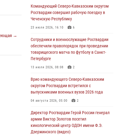
Ветеран войск правопорядка генерал-майор
Командующий Северо-Кавказским округом
Иван Пияшев – герой выпуска «Легенды
Росгвардии совершил рабочую поездку в
армии с Александром Маршалом»
Чеченскую Республику
07 августа 2026, 12:00
23 июля 2026, 16:10
6
ующая →
Росгвардейцы пресекли попытку руферов
Сотрудники и военнослужащие Росгвардии
подняться на крышу Смольного собора в
обеспечили правопорядок при проведении
Санкт-Петербурге (видео)
товарищеского матча по футболу в Санкт-
Петербурге
07 августа 2026, 11:34
3
1
13 июля 2026, 08:08
2
В Курске росгвардейцы провели занятие по
основам взрывобезопасности
Врио командующего Северо-Кавказским
округом Росгвардии встретился с
07 августа 2026, 11:33
выпускниками военных вузов 2026 года
Рэпер ST посетил раненых росгвардейцев в
04 августа 2026, 05:00
2
Главном военном клиническом госпитале
ведомства
Директор Росгвардии Герой России генерал
армии Виктор Золотов посетил
07 августа 2026, 11:18
2
кинологический центр ОДОН имени Ф.Э.
Дзержинского (видео)
Патриотическая акция «Каникулы с