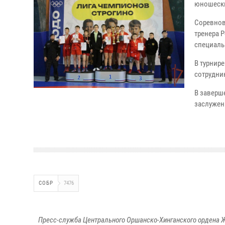
юношески
Соревнов
тренера 
специаль
В турнире
сотрудни
В заверш
заслужен
СОБР
7476
Пресс-служба Центрального Оршанско-Хинганского ордена Ж