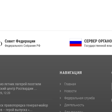
ет Федерации
СЕРВЕР ОРГАНОВ
рального Собрания РФ
Государственной власти РФ
И
НАВИГАЦИЯ
из летних лагерей посетили
Главная
кий центр Росгвардии ...
Новости
26, 12:20
Федеральная служба
Деятельность
йск правопорядка генерал-майор
 – герой выпуска «...