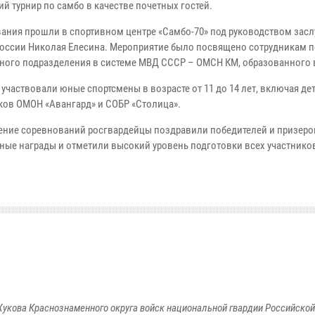
й турнир по самбо в качестве почетных гостей.
ания прошли в спортивном центре «Самбо-70» под руководством зас
России Николая Елесина. Мероприятие было посвящено сотрудникам 
ного подразделения в системе МВД СССР – ОМСН КМ, образованного в 
 участвовали юные спортсмены в возрасте от 11 до 14 лет, включая де
ков ОМОН «Авангард» и СОБР «Столица».
ение соревнований росгвардейцы поздравили победителей и призеро
ные награды и отметили высокий уровень подготовки всех участнико
укова Краснознаменного округа войск национальной гвардии Российско