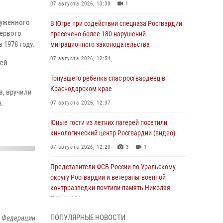
07 августа 2026, 13:30
1
луженного
В Югре при содействии спецназа Росгвардии
первого
пресечено более 180 нарушений
1978 году.
миграционного законодательства
07 августа 2026, 12:54
тей
Тонувшего ребенка спас росгвардеец в
Краснодарском крае
в, вручили
в.
07 августа 2026, 12:37
Юные гости из летних лагерей посетили
кинологический центр Росгвардии (видео)
07 августа 2026, 12:20
3
1
Представители ФСБ России по Уральскому
округу Росгвардии и ветераны военной
контрразведки почтили память Николая
Кузнецова
07 августа 2026, 12:00
4
ПОПУЛЯРНЫЕ НОВОСТИ
й Федерации