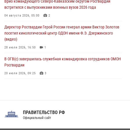
Врио командующего Северо-Кавказским округом Росгвардии
08 августа 2026, 14:10
3
1
встретился с выпускниками военных вузов 2026 года
В ЛНР росгвардейцы провели тренировку по единоборствам для
04 августа 2026, 05:00
2
юных воспитанников спортивной школы
Директор Росгвардии Герой России генерал армии Виктор Золотов
08 августа 2026, 13:00
1
посетил кинологический центр ОДОН имени Ф.Э. Дзержинского
(видео)
28 июля 2026, 16:50
1
В ОГВ(с) завершилась служебная командировка сотрудников ОМОН
Росгвардии
20 июля 2026, 09:25
3
Директор Росгвардии Герой России генерал армии Виктор Золотов
поздравил специалистов подразделений тыла с профессиональным
праздником
31 июля 2026, 21:01
ПРАВИТЕЛЬСТВО РФ
Праздник «Один день с Росгвардией» к 105-летию Центрального
Официальный сайт
округа прошел на Поклонной горе