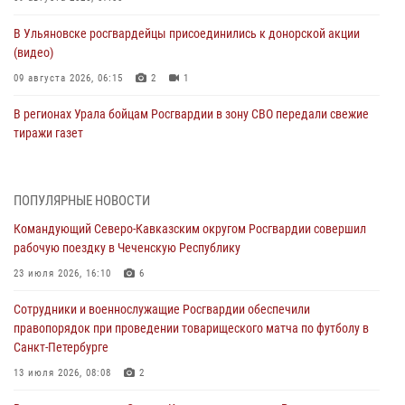
В Ульяновске росгвардейцы присоединились к донорской акции
(видео)
09 августа 2026, 06:15
2
1
В регионах Урала бойцам Росгвардии в зону СВО передали свежие
тиражи газет
09 августа 2026, 05:00
Росгвардейцы провели занятие по стрелковой подготовке для
ПОПУЛЯРНЫЕ НОВОСТИ
воспитанников Центра детского, юношеского туризма и
Командующий Северо-Кавказским округом Росгвардии совершил
краеведения Луганской Народной Республики
рабочую поездку в Чеченскую Республику
09 августа 2026, 05:00
23 июля 2026, 16:10
6
Всероссийская ведомственная акции «Каникулы с Росгвардией
Сотрудники и военнослужащие Росгвардии обеспечили
проходит в Сибири
правопорядок при проведении товарищеского матча по футболу в
09 августа 2026, 04:00
5
Санкт-Петербурге
Росгвардейцы провели патриотическое занятие для детей на
13 июля 2026, 08:08
2
Поклонной горе в Москве (видео)