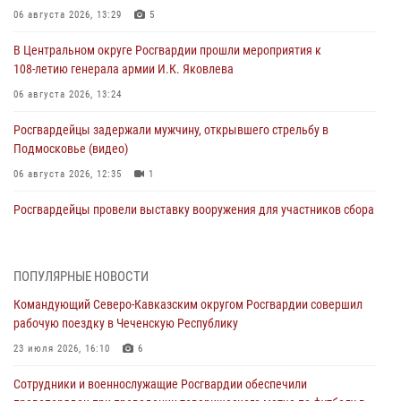
06 августа 2026, 13:29
5
В Центральном округе Росгвардии прошли мероприятия к
108‑летию генерала армии И.К. Яковлева
06 августа 2026, 13:24
Росгвардейцы задержали мужчину, открывшего стрельбу в
Подмосковье (видео)
06 августа 2026, 12:35
1
Росгвардейцы провели выставку вооружения для участников сбора
«Гвардеец» в Пензе (видео)
06 августа 2026, 12:00
2
1
ПОПУЛЯРНЫЕ НОВОСТИ
В Курске росгвардейцы приняли участие в митинге, посвященном
Командующий Северо-Кавказским округом Росгвардии совершил
второй годовщине вторжения ВСУ на территорию области
рабочую поездку в Чеченскую Республику
06 августа 2026, 11:56
4
23 июля 2026, 16:10
6
В Санкт-Петербурге наряд Росгвардии задержал правонарушителя,
Сотрудники и военнослужащие Росгвардии обеспечили
угрожавшего подростку травматическим пистолетом