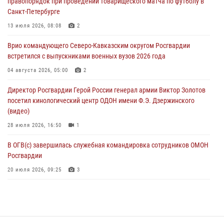
правопорядок при проведении товарищеского матча по футболу в
06 августа 2026, 11:33
1
Санкт-Петербурге
В Зауралье при содействии СОБР Росгвардии ликвидирована
13 июля 2026, 08:08
2
крупная нарколаборатория
Врио командующего Северо-Кавказским округом Росгвардии
06 августа 2026, 11:27
встретился с выпускниками военных вузов 2026 года
В Москве росгвардейцы задержали троих мужчин, устроивших
04 августа 2026, 05:00
2
пьяный дебош в баре (видео)
Директор Росгвардии Герой России генерал армии Виктор Золотов
06 августа 2026, 11:20
1
посетил кинологический центр ОДОН имени Ф.Э. Дзержинского
(видео)
28 июля 2026, 16:50
1
В ОГВ(с) завершилась служебная командировка сотрудников ОМОН
Росгвардии
20 июля 2026, 09:25
3
Директор Росгвардии Герой России генерал армии Виктор Золотов
поздравил специалистов подразделений тыла с профессиональным
праздником