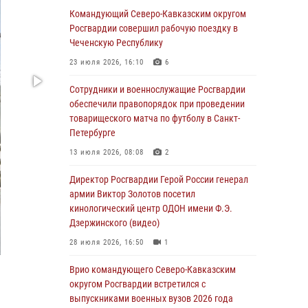
Командующий Северо-Кавказским округом
В столице росгвардейцы задержали мужчину,
Росгвардии совершил рабочую поездку в
устроившего дебош в букмекерской конторе
Чеченскую Республику
(видео)
23 июля 2026, 16:10
6
05 августа 2026, 13:25
1
Сотрудники и военнослужащие Росгвардии
В Удмуртии при силовой поддержке спецназа
обеспечили правопорядок при проведении
Росгвардии задержаны подозреваемые в
товарищеского матча по футболу в Санкт-
мошенничестве под видом оказания
Петербурге
оздоровительных услуг (видео)
13 июля 2026, 08:08
2
05 августа 2026, 13:20
1
1
Директор Росгвардии Герой России генерал
В Москве дети сотрудников и
армии Виктор Золотов посетил
военнослужащих Росгвардии посетили
кинологический центр ОДОН имени Ф.Э.
мастер-класс по художественной гимнастике
Дзержинского (видео)
05 августа 2026, 13:00
3
28 июля 2026, 16:50
1
Офицеры Росгвардии и ветераны войск
Врио командующего Северо-Кавказским
правопорядка почтили память генерала
округом Росгвардии встретился с
армии Ивана Кирилловича Яковлева
выпускниками военных вузов 2026 года