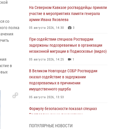
ской
На Северном Кавказе росгвардейцы приняли
участие в мероприятиях памяти генерала
армии Ивана Яковлева
ся со
ного полка
05 августа 2026, 14:30
3
начения
При содействии спецназа Росгвардии
учить
задержаны подозреваемые в организации
незаконной миграции в Подмосковье (видео)
ения
05 августа 2026, 14:25
1
стие в
В Великом Новгороде СОБР Росгвардии
овых
оказал содействие в задержании
подозреваемых в причинении
имущественного ущерба
05 августа 2026, 13:53
Формулу безопасности показал спецназ
Росгвардии юным динамовцам
Свердловской области
ПОПУЛЯРНЫЕ НОВОСТИ
05 августа 2026, 13:50
4