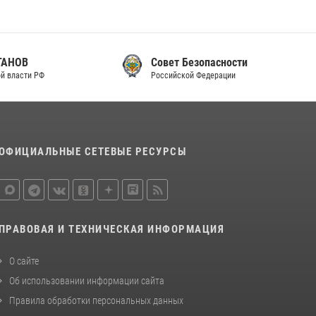
законодательства (видео)
30 июля 2026, 08:00
1
Совет Безопасности
В Челябинске росгвардейцы задержали
Российской Федерации
злоумышленников, напавших на бригаду
скорой помощи (видео)
14 июля 2026, 12:20
1
В Росгвардии прошла военно-научная
ОФИЦИАЛЬНЫЕ СЕТЕВЫЕ РЕСУРСЫ
конференция по обобщению боевого опыта
08 июля 2026, 07:01
ПРАВОВАЯ И ТЕХНИЧЕСКАЯ ИНФОРМАЦИЯ
О сайте
Об использовании информации сайта
Правила обработки персональных данных