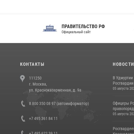
ПРАВИТЕЛЬСТВО РФ
Сов
Официальный сайт
Феде
КОНТАКТЫ
НОВОСТ
В Удмуртии
111250
Росгвардии
г. Москва,
05 августа 20
ул. Красноказарменная, д. 9а
Офицеры Ро
8 800 350 08 97 (автоинформатор)
правопорядк
05 августа 20
+7 495 361 84 11
Росгвардее
+7 495 622 39 11