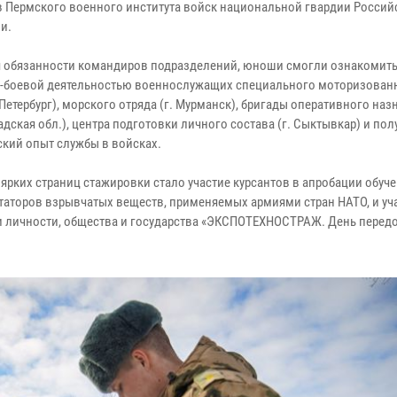
в Пермского военного института войск национальной гвардии Россий
и.
 обязанности командиров подразделений, юноши смогли ознакомить
-боевой деятельностью военнослужащих специального моторизован
-Петербург), морского отряда (г. Мурманск), бригады оперативного наз
дская обл.), центра подготовки личного состава (г. Сыктывкар) и пол
ский опыт службы в войсках.
 ярких страниц стажировки стало участие курсантов в апробации обуч
аторов взрывчатых веществ, применяемых армиями стран НАТО, и уча
и личности, общества и государства «ЭКСПОТЕХНОСТРАЖ. День перед