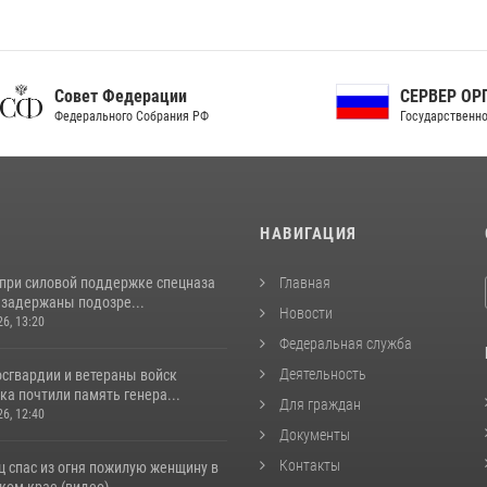
ет Федерации
СЕРВЕР ОРГАНОВ
рального Собрания РФ
Государственной власти РФ
И
НАВИГАЦИЯ
 при силовой поддержке спецназа
Главная
 задержаны подозре...
Новости
26, 13:20
Федеральная служба
Деятельность
сгвардии и ветераны войск
а почтили память генера...
Для граждан
26, 12:40
Документы
Контакты
ц спас из огня пожилую женщину в