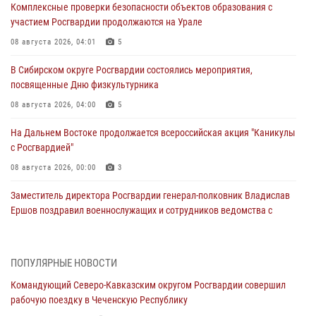
Комплексные проверки безопасности объектов образования с
участием Росгвардии продолжаются на Урале
08 августа 2026, 04:01
5
В Сибирском округе Росгвардии состоялись мероприятия,
посвященные Дню физкультурника
08 августа 2026, 04:00
5
На Дальнем Востоке продолжается всероссийская акция "Каникулы
с Росгвардией"
08 августа 2026, 00:00
3
Заместитель директора Росгвардии генерал-полковник Владислав
Ершов поздравил военнослужащих и сотрудников ведомства с
Днем физкультурника
07 августа 2026, 21:01
ПОПУЛЯРНЫЕ НОВОСТИ
«Росгвардия. Вехи истории»: первая антитеррористическая
Командующий Северо-Кавказским округом Росгвардии совершил
операция войск правопорядка
рабочую поездку в Чеченскую Республику
07 августа 2026, 15:28
1