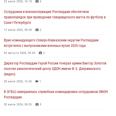
23 июля 2026, 16:10
6
В Башкортостане при силовой поддержке спецназа Росгвардии
Сотрудники и военнослужащие Росгвардии обеспечили
пресечена противоправная деятельность, связанная с пропагандой
правопорядок при проведении товарищеского матча по футболу в
терроризма (видео)
Санкт-Петербурге
07 августа 2026, 13:30
1
13 июля 2026, 08:08
2
В Югре при содействии спецназа Росгвардии пресечено более 180
Врио командующего Северо-Кавказским округом Росгвардии
нарушений миграционного законодательства
встретился с выпускниками военных вузов 2026 года
07 августа 2026, 12:54
04 августа 2026, 05:00
2
Тонувшего ребенка спас росгвардеец в Краснодарском крае
Директор Росгвардии Герой России генерал армии Виктор Золотов
07 августа 2026, 12:37
посетил кинологический центр ОДОН имени Ф.Э. Дзержинского
(видео)
28 июля 2026, 16:50
1
В ОГВ(с) завершилась служебная командировка сотрудников ОМОН
Росгвардии
20 июля 2026, 09:25
3
Директор Росгвардии Герой России генерал армии Виктор Золотов