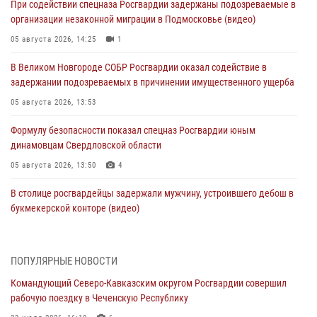
При содействии спецназа Росгвардии задержаны подозреваемые в
организации незаконной миграции в Подмосковье (видео)
05 августа 2026, 14:25
1
В Великом Новгороде СОБР Росгвардии оказал содействие в
задержании подозреваемых в причинении имущественного ущерба
05 августа 2026, 13:53
Формулу безопасности показал спецназ Росгвардии юным
динамовцам Свердловской области
05 августа 2026, 13:50
4
В столице росгвардейцы задержали мужчину, устроившего дебош в
букмекерской конторе (видео)
05 августа 2026, 13:25
1
В Удмуртии при силовой поддержке спецназа Росгвардии
ПОПУЛЯРНЫЕ НОВОСТИ
задержаны подозреваемые в мошенничестве под видом оказания
Командующий Северо-Кавказским округом Росгвардии совершил
оздоровительных услуг (видео)
рабочую поездку в Чеченскую Республику
05 августа 2026, 13:20
1
1