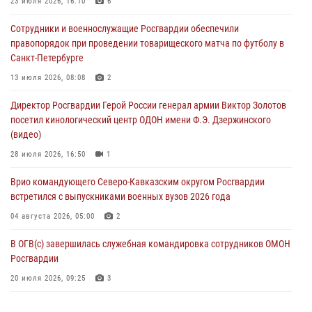
23 июля 2026, 16:10
6
В Москве дети сотрудников и военнослужащих Росгвардии
Сотрудники и военнослужащие Росгвардии обеспечили
посетили мастер-класс по художественной гимнастике
правопорядок при проведении товарищеского матча по футболу в
05 августа 2026, 13:00
3
Санкт-Петербурге
Офицеры Росгвардии и ветераны войск правопорядка почтили
13 июля 2026, 08:08
2
память генерала армии Ивана Кирилловича Яковлева
Директор Росгвардии Герой России генерал армии Виктор Золотов
05 августа 2026, 12:40
6
посетил кинологический центр ОДОН имени Ф.Э. Дзержинского
(видео)
Росгвардейцы приняли участие в акции «Волна памяти»,
посвящённой 83‑й годовщине освобождения Белгорода от
28 июля 2026, 16:50
1
немецко‑фашистских захватчиков
Врио командующего Северо-Кавказским округом Росгвардии
05 августа 2026, 12:13
1
встретился с выпускниками военных вузов 2026 года
04 августа 2026, 05:00
2
В ОГВ(с) завершилась служебная командировка сотрудников ОМОН
Росгвардии
20 июля 2026, 09:25
3
Директор Росгвардии Герой России генерал армии Виктор Золотов