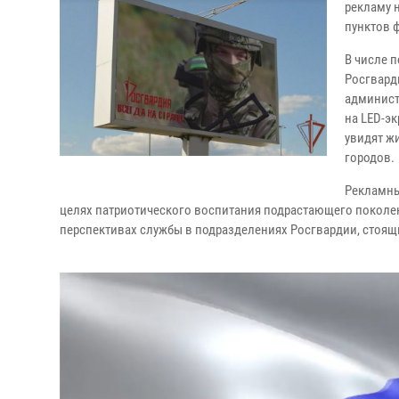
рекламу 
пунктов 
В числе 
Росгвард
админист
на LED-э
увидят жи
городов.
Рекламны
целях патриотического воспитания подрастающего поколен
перспективах службы в подразделениях Росгвардии, стоящи