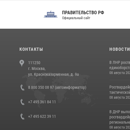
ПРАВИТЕЛЬСТВО РФ
Сов
Официальный сайт
Феде
КОНТАКТЫ
НОВОСТ
В ЛНР росг
111250
единоборст
г. Москва,
08 августа 20
ул. Красноказарменная, д. 9а
Росгвардей
8 800 350 08 97 (автоинформатор)
тактической
08 августа 20
+7 495 361 84 11
В ДНР выпо
+7 495 622 39 11
росгвардей
региональны
08 августа 20