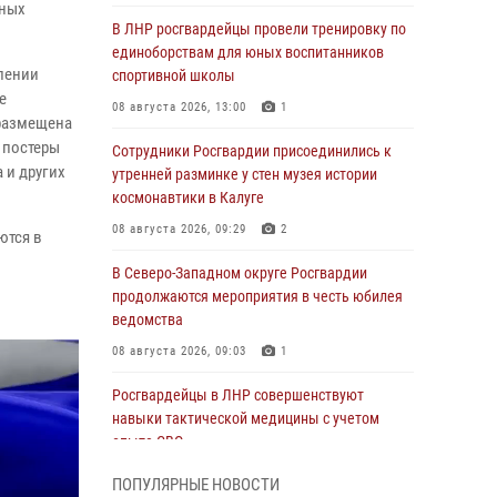
нных
В ЛНР росгвардейцы провели тренировку по
единоборствам для юных воспитанников
лении
спортивной школы
е
08 августа 2026, 13:00
1
 размещена
 постеры
Сотрудники Росгвардии присоединились к
 и других
утренней разминке у стен музея истории
космонавтики в Калуге
08 августа 2026, 09:29
2
ются в
В Северо-Западном округе Росгвардии
продолжаются мероприятия в честь юбилея
ведомства
08 августа 2026, 09:03
1
Росгвардейцы в ЛНР совершенствуют
навыки тактической медицины с учетом
опыта СВО
08 августа 2026, 09:00
2
ПОПУЛЯРНЫЕ НОВОСТИ