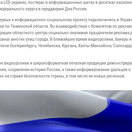
на LED-экранах, постерах и информационных щитах в десятках населе
федерального округа в преддверии Дня России.
первых к информационно-социальному проекту подключились в Управ
ии по Тюменской области. Во взаимодействии с Комитетом по реклам
рации областного центра социально-значимая праздничная реклама
кранах многих улиц города. В ближайшее время видеоролики, банеры и
тели Екатеринбурга, Челябинска, Кургана, Ханты-Мансийска, Салехарда
е видеоролики и широкоформатная печатная продукция демонстриру
ия, сохранения истории России, а также информировании уральцев о
х на страже безопасности страны, в том числе ее новых регионов.