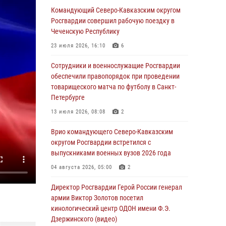
Военнослужащие Софринской бригады
Командующий Северо-Кавказским округом
Росгвардии встретились с участником
Росгвардии совершил рабочую поездку в
патриотического проекта «Дорогой
Чеченскую Республику
Ломоносова — дорогой к Победе в СВО»
23 июля 2026, 16:10
6
(видео)
Сотрудники и военнослужащие Росгвардии
08 августа 2026, 07:00
2
1
обеспечили правопорядок при проведении
Росгвардейцы обеспечили безопасность
товарищеского матча по футболу в Санкт-
«Поезда Победы» в Кузбассе
Петербурге
08 августа 2026, 07:00
13 июля 2026, 08:08
2
ОМОН «Ойрат» Управления Росгвардии по
Врио командующего Северо-Кавказским
Республике Калмыкия исполнилось 20 лет
округом Росгвардии встретился с
выпускниками военных вузов 2026 года
08 августа 2026, 07:00
04 августа 2026, 05:00
2
В Кабардино-Балкарии сотрудники
Росгвардии провели турнир по настольному
Директор Росгвардии Герой России генерал
теннису ко Дню физкультурника
армии Виктор Золотов посетил
кинологический центр ОДОН имени Ф.Э.
08 августа 2026, 07:00
Дзержинского (видео)