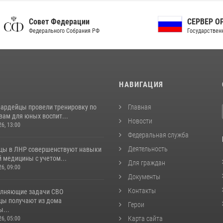
ет Федерации
СЕРВЕР ОРГАНОВ
рального Собрания РФ
Государственной власти РФ
И
НАВИГАЦИЯ
вардейцы провели тренировку по
Главная
вам для юных воспит...
Новости
26, 13:00
Федеральная служба
Деятельность
цы в ЛНР совершенствуют навыки
 медицины с учетом...
Для граждан
26, 09:00
Документы
Контакты
лняющие задачи СВО
цы получают из дома
Герои
...
Карта сайта
26, 05:00