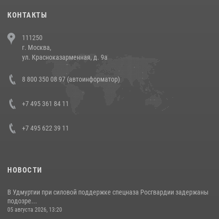
30 июля 2026, 08:00
1
КОНТАКТЫ
В Челябинске росгвардейцы задержали злоумышленников,
111250
напавших на бригаду скорой помощи (видео)
г. Москва,
14 июля 2026, 12:20
1
ул. Красноказарменная, д. 9а
В Росгвардии прошла военно-научная конференция по обобщению
8 800 350 08 97 (автоинформатор)
боевого опыта
08 июля 2026, 07:01
+7 495 361 84 11
+7 495 622 39 11
НОВОСТИ
В Удмуртии при силовой поддержке спецназа Росгвардии задержаны
подозре...
05 августа 2026, 13:20