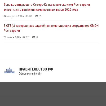
немецко‑фашистских захватчиков
Врио командующего Северо-Кавказским округом Росгвардии
05 августа 2026, 12:13
1
встретился с выпускниками военных вузов 2026 года
04 августа 2026, 05:00
2
В ОГВ(с) завершилась служебная командировка сотрудников ОМОН
Росгвардии
20 июля 2026, 09:25
3
Директор Росгвардии Герой России генерал армии Виктор Золотов
поздравил специалистов подразделений тыла с профессиональным
праздником
31 июля 2026, 21:01
ПРАВИТЕЛЬСТВО РФ
Праздник «Один день с Росгвардией» к 105-летию Центрального
Официальный сайт
округа прошел на Поклонной горе
18 июля 2026, 13:43
15
1
При силовой поддержке СОБР Росгвардии в Иркутской области
повели рейды по соблюдению миграционного законодательства
(видео)