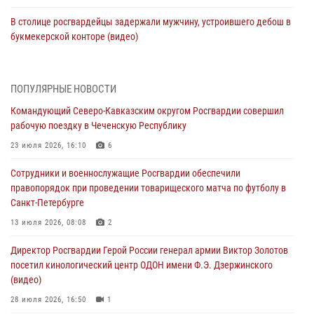
В столице росгвардейцы задержали мужчину, устроившего дебош в
букмекерской конторе (видео)
05 августа 2026, 13:25
1
В Удмуртии при силовой поддержке спецназа Росгвардии
ПОПУЛЯРНЫЕ НОВОСТИ
задержаны подозреваемые в мошенничестве под видом оказания
Командующий Северо-Кавказским округом Росгвардии совершил
оздоровительных услуг (видео)
рабочую поездку в Чеченскую Республику
05 августа 2026, 13:20
1
1
23 июля 2026, 16:10
6
В Москве дети сотрудников и военнослужащих Росгвардии
Сотрудники и военнослужащие Росгвардии обеспечили
посетили мастер-класс по художественной гимнастике
правопорядок при проведении товарищеского матча по футболу в
05 августа 2026, 13:00
3
Санкт-Петербурге
Офицеры Росгвардии и ветераны войск правопорядка почтили
13 июля 2026, 08:08
2
память генерала армии Ивана Кирилловича Яковлева
Директор Росгвардии Герой России генерал армии Виктор Золотов
05 августа 2026, 12:40
6
посетил кинологический центр ОДОН имени Ф.Э. Дзержинского
(видео)
Росгвардейцы приняли участие в акции «Волна памяти»,
посвящённой 83‑й годовщине освобождения Белгорода от
28 июля 2026, 16:50
1