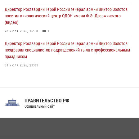
09 августа 2026, 08:00
8
Директор Росгвардии Герой России генерал армии Виктор Золотов
посетил кинологический центр ОДОН имени Ф.Э. Дзержинского
(видео)
28 июля 2026, 16:50
1
Директор Росгвардии Герой России генерал армии Виктор Золотов
поздравил специалистов подразделений тыла с профессиональным
праздником
31 июля 2026, 21:01
В ОГВ(с) завершилась служебная командировка сотрудников ОМОН
Росгвардии
20 июля 2026, 09:25
3
ПРАВИТЕЛЬСТВО РФ
Праздник «Один день с Росгвардией» к 105-летию Центрального
Официальный сайт
округа прошел на Поклонной горе
18 июля 2026, 13:43
15
1
При силовой поддержке СОБР Росгвардии в Иркутской области