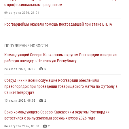
с профессиональным праздником
09 августа 2026, 21:01
Росгвардейцы оказали помощь пострадавшей при атаке БПЛА
жительнице Белгорода
09 августа 2026, 12:52
2
ПОПУЛЯРНЫЕ НОВОСТИ
Делегация Росгвардии почтила память защитников Ленинграда
Командующий Северо-Кавказским округом Росгвардии совершил
09 августа 2026, 11:12
6
рабочую поездку в Чеченскую Республику
«Я расскажу вам о Герое»: подвиг Героя России Сергея Перца
23 июля 2026, 16:10
6
(видео)
Сотрудники и военнослужащие Росгвардии обеспечили
09 августа 2026, 11:00
1
правопорядок при проведении товарищеского матча по футболу в
Санкт-Петербурге
Росгвардейцы в зоне СВО передали подарки детям и помогли
нуждающимся гражданам
13 июля 2026, 08:08
2
09 августа 2026, 09:00
Врио командующего Северо-Кавказским округом Росгвардии
встретился с выпускниками военных вузов 2026 года
В Центральных регионах России продолжается ведомственная
акция «Каникулы с Росгвардией»
04 августа 2026, 05:00
2