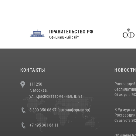
ПРАВИТЕЛЬСТВО РФ
Сов
Официальный сайт
Феде
КОНТАКТЫ
НОВОСТ
Росгвардей
111250
беспилотни
г. Москва,
06 августа 20
ул. Красноказарменная, д. 9а
В Удмуртии
8 800 350 08 97 (автоинформатор)
Росгвардии
05 августа 20
+7 495 361 84 11
Офицеры Ро