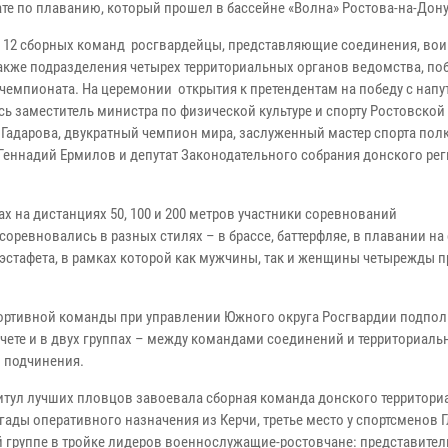
те по плаванию, который прошел в бассейне «Волна» Ростова-на-Дон
е 12 сборных команд росгвардейцы, представляющие соединения, во
 также подразделения четырех территориальных органов ведомства, по
 чемпионата. На церемонии открытия к претендентам на победу с нап
сь заместитель министра по физической культуре и спорту Ростовской
 Гадарова, двукратный чемпион мира, заслуженный мастер спорта пол
 Геннадий Ермилов и депутат Законодательного собрания донского ре
х на дистанциях 50, 100 и 200 метров участники соревнований
ревновались в разных стилях – в брассе, баттерфляе, в плавании на
стафета, в рамках которой как мужчины, так и женщины четырежды 
портивной команды при управлении Южного округа Росгвардии подпо
ете и в двух группах – между командами соединений и территориаль
о подчинения.
титул лучших пловцов завоевала сборная команда донского территори
гады оперативного назначения из Керчи, третье место у спортсменов 
й группе в тройке лидеров военнослужащие-ростовчане: представител