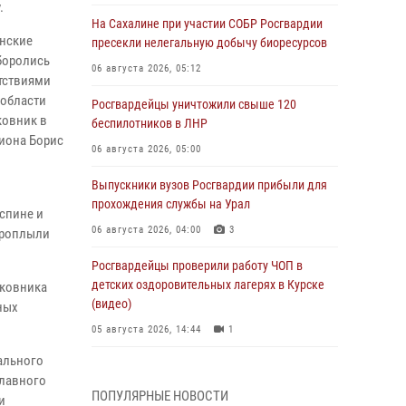
у.
На Сахалине при участии СОБР Росгвардии
инские
пресекли нелегальную добычу биоресурсов
боролись
06 августа 2026, 05:12
утствиями
 области
Росгвардейцы уничтожили свыше 120
ковник в
беспилотников в ЛНР
гиона Борис
06 августа 2026, 05:00
Выпускники вузов Росгвардии прибыли для
прохождения службы на Урал
 спине и
06 августа 2026, 04:00
3
проплыли
Росгвардейцы проверили работу ЧОП в
детских оздоровительных лагерях в Курске
лковника
(видео)
ных
05 августа 2026, 14:44
1
ального
На Северном Кавказе росгвардейцы приняли
Главного
участие в мероприятиях памяти генерала
ПОПУЛЯРНЫЕ НОВОСТИ
и
армии Ивана Яковлева