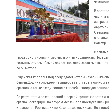
чемпиона
В состав
части, а
за призы
обратили
Светлана
отставке
Вальтер.
В заплыва
продемонстрировали мастерство и выносливость. Пловцы со
вольным стилем. Самой захватывающей стала смешанная э
по 50 метров.
Судейская коллегия под председательством начальника с
Сергея Дошина определила лидеров заплывов в личном зач
органов, а также среди воинских частей непосредственног
По результатам соревнований в первой группе «золото» и 
органа Росгвардии, на втором месте - военнослужащие бри
управления Росгвардии по Краснодарскому краю. Во второ