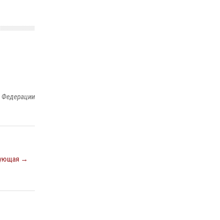
й Федерации
ующая →