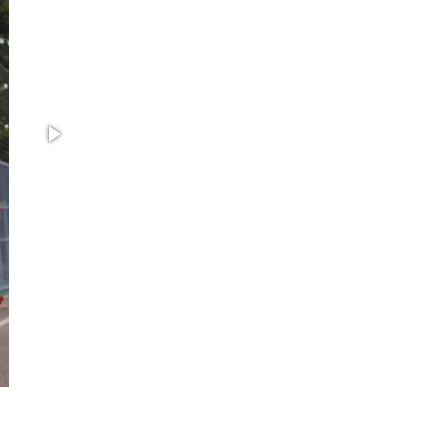
законодательства (видео)
30 июля 2026, 08:00
1
В Челябинске росгвардейцы задержали
злоумышленников, напавших на бригаду
скорой помощи (видео)
14 июля 2026, 12:20
1
В Росгвардии прошла военно-научная
конференция по обобщению боевого опыта
08 июля 2026, 07:01