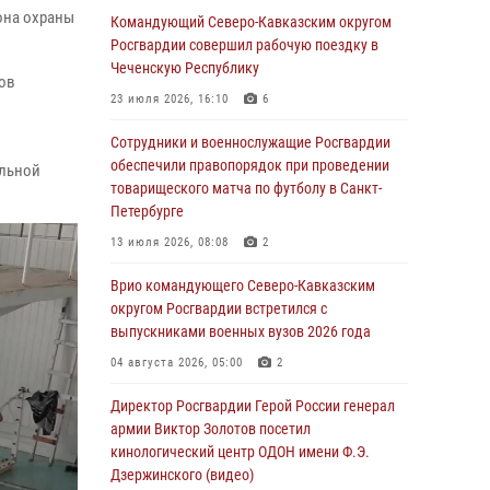
она охраны
Командующий Северо-Кавказским округом
05 августа 2026, 14:30
3
Росгвардии совершил рабочую поездку в
Чеченскую Республику
При содействии спецназа Росгвардии
ов
задержаны подозреваемые в организации
23 июля 2026, 16:10
6
незаконной миграции в Подмосковье (видео)
Сотрудники и военнослужащие Росгвардии
05 августа 2026, 14:25
1
обеспечили правопорядок при проведении
альной
товарищеского матча по футболу в Санкт-
В Великом Новгороде СОБР Росгвардии
Петербурге
оказал содействие в задержании
подозреваемых в причинении
13 июля 2026, 08:08
2
имущественного ущерба
Врио командующего Северо-Кавказским
05 августа 2026, 13:53
округом Росгвардии встретился с
выпускниками военных вузов 2026 года
Формулу безопасности показал спецназ
Росгвардии юным динамовцам
04 августа 2026, 05:00
2
Свердловской области
Директор Росгвардии Герой России генерал
05 августа 2026, 13:50
4
армии Виктор Золотов посетил
кинологический центр ОДОН имени Ф.Э.
В столице росгвардейцы задержали мужчину,
Дзержинского (видео)
устроившего дебош в букмекерской конторе