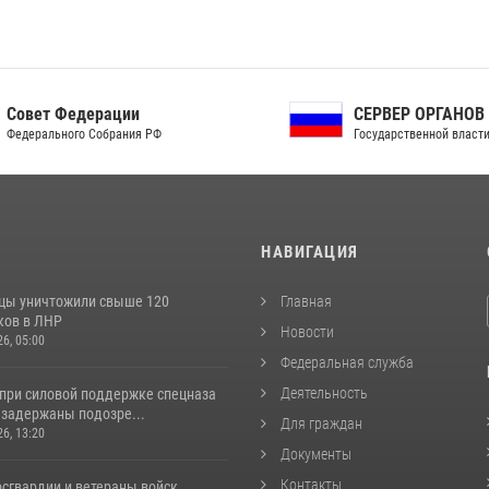
ет Федерации
СЕРВЕР ОРГАНОВ
рального Собрания РФ
Государственной власти РФ
И
НАВИГАЦИЯ
цы уничтожили свыше 120
Главная
ков в ЛНР
Новости
26, 05:00
Федеральная служба
Деятельность
 при силовой поддержке спецназа
 задержаны подозре...
Для граждан
26, 13:20
Документы
Контакты
сгвардии и ветераны войск