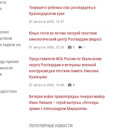
ента
Тонувшего ребенка спас росгвардеец в
о
Краснодарском крае
07 августа 2026, 12:37
желал
Юные гости из летних лагерей посетили
одством
кинологический центр Росгвардии (видео)
 задачи на
07 августа 2026, 12:20
3
1
Представители ФСБ России по Уральскому
году принял
округу Росгвардии и ветераны военной
 многие
контрразведки почтили память Николая
я
Кузнецова
07 августа 2026, 12:00
4
 удостоен
Ветеран войск правопорядка генерал-майор
Иван Пияшев – герой выпуска «Легенды
армии с Александром Маршалом»
07 августа 2026, 12:00
ПОПУЛЯРНЫЕ НОВОСТИ
Росгвардейцы пресекли попытку руферов