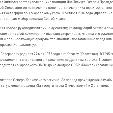
ил личному составу полковника полиции Яна Ткачука. Указом Презид
ой Федерации он назначен на должность начальника территориальног
ия Росгвардии по Хабаровскому краю. С октября 2016 года управление
ял генерал-майор полиции Сергей Краев.
ляя нового руководителя личному составу, командующий округом по
успехов на этой должности и выразил уверенность, что под его руков
ки и военнослужащие продолжат выполнять поставленные перед ними
профессиональном уровне.
 Валерьевич родился 27 мая 1972 года в г. Каратау (Казахстан). В 1995 
дразделениях специального назначения на Дальнем Востоке. Прошел
-водителя хабаровского ОМОН до командира СОБР «Байкал» Управлени
рритории Северо-Кавказского региона. За период прохождения службы
вагу», медали ордена «За заслуги перед Отечеством» 1 и 2 степеней.