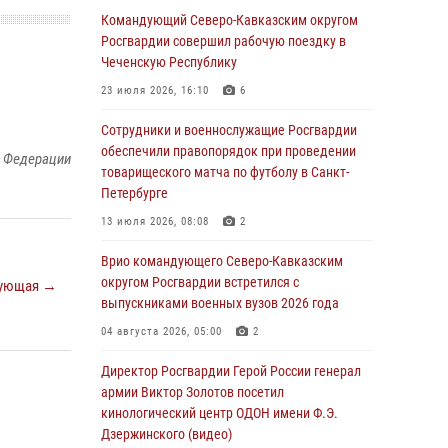
подняться на крышу Смольного собора в
Командующий Северо-Кавказским округом
Санкт-Петербурге (видео)
Росгвардии совершил рабочую поездку в
Чеченскую Республику
07 августа 2026, 11:34
3
1
23 июля 2026, 16:10
6
В Курске росгвардейцы провели занятие по
основам взрывобезопасности
Сотрудники и военнослужащие Росгвардии
обеспечили правопорядок при проведении
й Федерации
07 августа 2026, 11:33
товарищеского матча по футболу в Санкт-
Петербурге
Рэпер ST посетил раненых росгвардейцев в
Главном военном клиническом госпитале
13 июля 2026, 08:08
2
ведомства
Врио командующего Северо-Кавказским
07 августа 2026, 11:18
2
округом Росгвардии встретился с
ующая →
выпускниками военных вузов 2026 года
Патриотическая акция «Каникулы с
Росгвардией» прошла в Воронеже
04 августа 2026, 05:00
2
07 августа 2026, 11:00
2
Директор Росгвардии Герой России генерал
армии Виктор Золотов посетил
В Ставрополе офицеры Росгвардии стали
кинологический центр ОДОН имени Ф.Э.
участниками пресс-конференции по вопросам
Дзержинского (видео)
в сфере оборота оружия