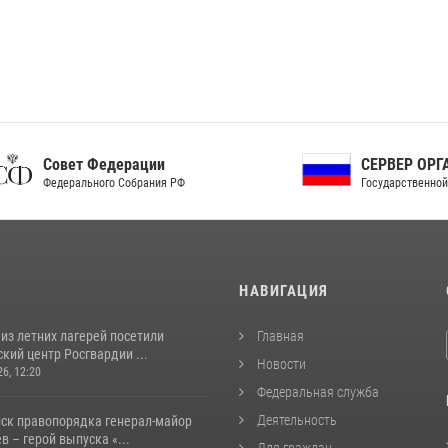
ет Федерации
СЕРВЕР ОРГАНОВ
рального Собрания РФ
Государственной власти РФ
И
НАВИГАЦИЯ
из летних лагерей посетили
Главная
кий центр Росгвардии ...
Новости
26, 12:20
Федеральная служба
Деятельность
йск правопорядка генерал-майор
 – герой выпуска «...