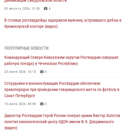
динамовцам Свердловской области
05 августа 2026, 13:50
4
В столице росгвардейцы задержали мужчину, устроившего дебош в
букмекерской конторе (видео)
05 августа 2026, 13:25
1
В Удмуртии при силовой поддержке спецназа Росгвардии
ПОПУЛЯРНЫЕ НОВОСТИ
задержаны подозреваемые в мошенничестве под видом оказания
Командующий Северо-Кавказским округом Росгвардии совершил
оздоровительных услуг (видео)
рабочую поездку в Чеченскую Республику
05 августа 2026, 13:20
1
1
23 июля 2026, 16:10
6
В Москве дети сотрудников и военнослужащих Росгвардии
Сотрудники и военнослужащие Росгвардии обеспечили
посетили мастер-класс по художественной гимнастике
правопорядок при проведении товарищеского матча по футболу в
05 августа 2026, 13:00
3
Санкт-Петербурге
Офицеры Росгвардии и ветераны войск правопорядка почтили
13 июля 2026, 08:08
2
память генерала армии Ивана Кирилловича Яковлева
Директор Росгвардии Герой России генерал армии Виктор Золотов
05 августа 2026, 12:40
6
посетил кинологический центр ОДОН имени Ф.Э. Дзержинского
(видео)
Росгвардейцы приняли участие в акции «Волна памяти»,