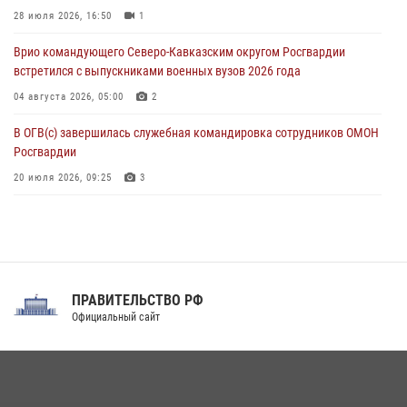
посвящённой 83‑й годовщине освобождения Белгорода от
28 июля 2026, 16:50
1
немецко‑фашистских захватчиков
Врио командующего Северо-Кавказским округом Росгвардии
05 августа 2026, 12:13
1
встретился с выпускниками военных вузов 2026 года
04 августа 2026, 05:00
2
В ОГВ(с) завершилась служебная командировка сотрудников ОМОН
Росгвардии
20 июля 2026, 09:25
3
Директор Росгвардии Герой России генерал армии Виктор Золотов
поздравил специалистов подразделений тыла с профессиональным
праздником
31 июля 2026, 21:01
ПРАВИТЕЛЬСТВО РФ
Праздник «Один день с Росгвардией» к 105-летию Центрального
Официальный сайт
округа прошел на Поклонной горе
18 июля 2026, 13:43
15
1
При силовой поддержке СОБР Росгвардии в Иркутской области