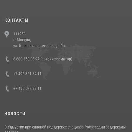
повели рейды по соблюдению миграционного законодательства
(видео)
30 июля 2026, 08:00
1
КОНТАКТЫ
В Челябинске росгвардейцы задержали злоумышленников,
111250
напавших на бригаду скорой помощи (видео)
г. Москва,
14 июля 2026, 12:20
1
ул. Красноказарменная, д. 9а
В Росгвардии прошла военно-научная конференция по обобщению
8 800 350 08 97 (автоинформатор)
боевого опыта
08 июля 2026, 07:01
+7 495 361 84 11
+7 495 622 39 11
НОВОСТИ
В Удмуртии при силовой поддержке спецназа Росгвардии задержаны