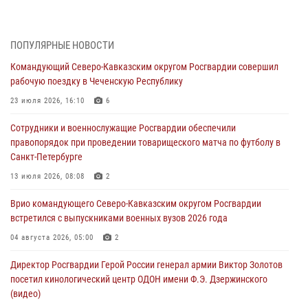
08 августа 2026, 07:00
Военнослужащие Софринской бригады Росгвардии встретились с
ПОПУЛЯРНЫЕ НОВОСТИ
участником патриотического проекта «Дорогой Ломоносова —
Командующий Северо-Кавказским округом Росгвардии совершил
дорогой к Победе в СВО» (видео)
рабочую поездку в Чеченскую Республику
08 августа 2026, 07:00
2
1
23 июля 2026, 16:10
6
ОМОН «Ойрат» Управления Росгвардии по Республике Калмыкия
Сотрудники и военнослужащие Росгвардии обеспечили
исполнилось 20 лет
правопорядок при проведении товарищеского матча по футболу в
08 августа 2026, 07:00
Санкт-Петербурге
В Кабардино-Балкарии сотрудники Росгвардии провели турнир по
13 июля 2026, 08:08
2
настольному теннису ко Дню физкультурника
Врио командующего Северо-Кавказским округом Росгвардии
08 августа 2026, 07:00
встретился с выпускниками военных вузов 2026 года
В Москве росгвардейцы оказали помощь медикам и девушке с
04 августа 2026, 05:00
2
ограниченными возможностями здоровья (видео)
Директор Росгвардии Герой России генерал армии Виктор Золотов
08 августа 2026, 06:32
1
посетил кинологический центр ОДОН имени Ф.Э. Дзержинского
(видео)