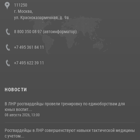
111250
напавших на бригаду скорой помощи (видео)
г. Москва,
14 июля 2026, 12:20
1
ул. Красноказарменная, д. 9а
Состоялась рабочая встреча директора Росгвардии Героя России
8 800 350 08 97 (автоинформатор)
генерала армии Виктора Золотова с заместителем полномочного
представителя Президента Российской Федерации в Северо-
Кавказском федеральном округе Виталием Кузнецовым
+7 495 361 84 11
30 июля 2026, 15:35
4
+7 495 622 39 11
НОВОСТИ
В ЛНР росгвардейцы провели тренировку по единоборствам для
юных воспит...
08 августа 2026, 13:00
Росгвардейцы в ЛНР совершенствуют навыки тактической медицины
с учетом...