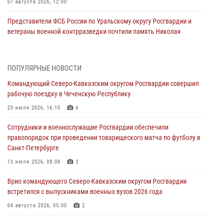
07 августа 2026, 12:00
Представители ФСБ России по Уральскому округу Росгвардии и
ветераны военной контрразведки почтили память Николая
Кузнецова
07 августа 2026, 12:00
4
ПОПУЛЯРНЫЕ НОВОСТИ
Росгвардейцы пресекли попытку руферов подняться на крышу
Командующий Северо-Кавказским округом Росгвардии совершил
Смольного собора в Санкт-Петербурге (видео)
рабочую поездку в Чеченскую Республику
07 августа 2026, 11:34
3
1
23 июля 2026, 16:10
6
В Курске росгвардейцы провели занятие по основам
Сотрудники и военнослужащие Росгвардии обеспечили
взрывобезопасности
правопорядок при проведении товарищеского матча по футболу в
07 августа 2026, 11:33
Санкт-Петербурге
Рэпер ST посетил раненых росгвардейцев в Главном военном
13 июля 2026, 08:08
2
клиническом госпитале ведомства
Врио командующего Северо-Кавказским округом Росгвардии
07 августа 2026, 11:18
2
встретился с выпускниками военных вузов 2026 года
Патриотическая акция «Каникулы с Росгвардией» прошла в
04 августа 2026, 05:00
2
Воронеже