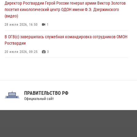
Директор Росгвардии Герой России генерал армии Виктор Золотов
07 августа 2026, 11:00
2
посетил кинологический центр ОДОН имени Ф.Э. Дзержинского
(видео)
28 июля 2026, 16:50
1
В ОГВ(с) завершилась служебная командировка сотрудников ОМОН
Росгвардии
20 июля 2026, 09:25
3
Директор Росгвардии Герой России генерал армии Виктор Золотов
поздравил специалистов подразделений тыла с профессиональным
праздником
31 июля 2026, 21:01
ПРАВИТЕЛЬСТВО РФ
Праздник «Один день с Росгвардией» к 105-летию Центрального
Официальный сайт
округа прошел на Поклонной горе
18 июля 2026, 13:43
15
1
При силовой поддержке СОБР Росгвардии в Иркутской области
повели рейды по соблюдению миграционного законодательства