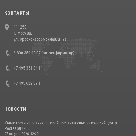
(видео)
30 июля 2026, 08:00
1
КОНТАКТЫ
В Челябинске росгвардейцы задержали злоумышленников,
111250
напавших на бригаду скорой помощи (видео)
г. Москва,
14 июля 2026, 12:20
1
ул. Красноказарменная, д. 9а
В Росгвардии прошла военно-научная конференция по обобщению
8 800 350 08 97 (автоинформатор)
боевого опыта
08 июля 2026, 07:01
+7 495 361 84 11
+7 495 622 39 11
НОВОСТИ
Юные гости из летних лагерей посетили кинологический центр
Росгвардии ...
07 августа 2026, 12:20