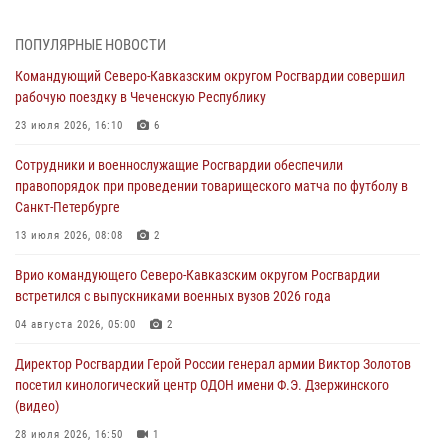
06 августа 2026, 12:00
2
1
ПОПУЛЯРНЫЕ НОВОСТИ
В Курске росгвардейцы приняли участие в митинге, посвященном
Командующий Северо-Кавказским округом Росгвардии совершил
второй годовщине вторжения ВСУ на территорию области
рабочую поездку в Чеченскую Республику
06 августа 2026, 11:56
4
23 июля 2026, 16:10
6
В Санкт-Петербурге наряд Росгвардии задержал правонарушителя,
Сотрудники и военнослужащие Росгвардии обеспечили
угрожавшего подростку травматическим пистолетом
правопорядок при проведении товарищеского матча по футболу в
06 августа 2026, 11:33
1
Санкт-Петербурге
В Зауралье при содействии СОБР Росгвардии ликвидирована
13 июля 2026, 08:08
2
крупная нарколаборатория
Врио командующего Северо-Кавказским округом Росгвардии
06 августа 2026, 11:27
встретился с выпускниками военных вузов 2026 года
В Москве росгвардейцы задержали троих мужчин, устроивших
04 августа 2026, 05:00
2
пьяный дебош в баре (видео)
Директор Росгвардии Герой России генерал армии Виктор Золотов
06 августа 2026, 11:20
1
посетил кинологический центр ОДОН имени Ф.Э. Дзержинского
(видео)
28 июля 2026, 16:50
1