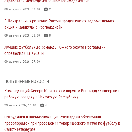
отработали межведомственное взаимодействие
09 августа 2026, 08:00
2
В Центральных регионах России продолжается ведомственная
акция «Каникулы с Росгвардией»
09 августа 2026, 08:00
8
Лучшие футбольные команды Южного округа Росгвардии
определили на Кубани
09 августа 2026, 07:00
В Ульяновске росгвардейцы присоединились к донорской акции
(видео)
ПОПУЛЯРНЫЕ НОВОСТИ
09 августа 2026, 06:15
2
1
Командующий Северо-Кавказским округом Росгвардии совершил
рабочую поездку в Чеченскую Республику
Росгвардейцы провели занятие по стрелковой подготовке для
воспитанников Центра детского, юношеского туризма и
23 июля 2026, 16:10
6
краеведения Луганской Народной Республики
Сотрудники и военнослужащие Росгвардии обеспечили
09 августа 2026, 05:00
правопорядок при проведении товарищеского матча по футболу в
Санкт-Петербурге
В регионах Урала бойцам Росгвардии в зону СВО передали свежие