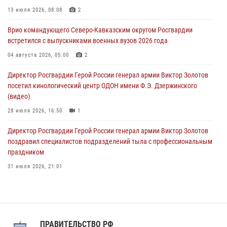
тиражи газет
13 июля 2026, 08:08
2
09 августа 2026, 05:00
Врио командующего Северо-Кавказским округом Росгвардии
встретился с выпускниками военных вузов 2026 года
Всероссийская ведомственная акции «Каникулы с Росгвардией
проходит в Сибири
04 августа 2026, 05:00
2
09 августа 2026, 04:00
5
Директор Росгвардии Герой России генерал армии Виктор Золотов
посетил кинологический центр ОДОН имени Ф.Э. Дзержинского
(видео)
28 июля 2026, 16:50
1
Директор Росгвардии Герой России генерал армии Виктор Золотов
поздравил специалистов подразделений тыла с профессиональным
праздником
31 июля 2026, 21:01
В ОГВ(с) завершилась служебная командировка сотрудников ОМОН
Росгвардии
20 июля 2026, 09:25
3
ПРАВИТЕЛЬСТВО РФ