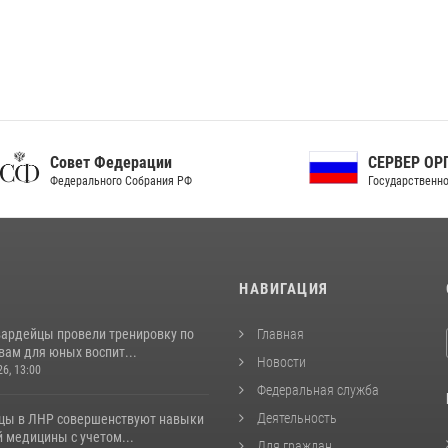
ет Федерации
СЕРВЕР ОРГАНОВ
рального Собрания РФ
Государственной власти РФ
И
НАВИГАЦИЯ
вардейцы провели тренировку по
Главная
вам для юных воспит...
Новости
26, 13:00
Федеральная служба
Деятельность
цы в ЛНР совершенствуют навыки
 медицины с учетом...
Для граждан