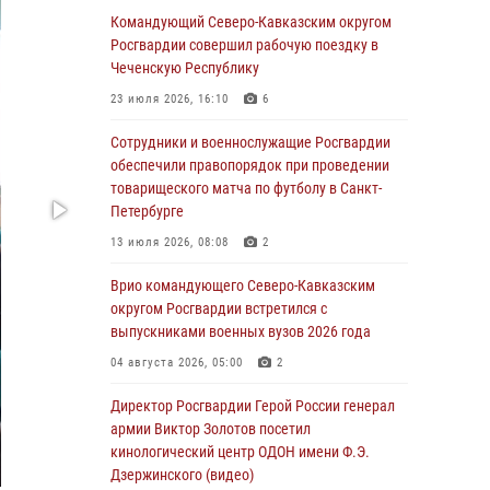
Военнослужащие Софринской бригады
Командующий Северо-Кавказским округом
Росгвардии встретились с участником
Росгвардии совершил рабочую поездку в
патриотического проекта «Дорогой
Чеченскую Республику
Ломоносова — дорогой к Победе в СВО»
23 июля 2026, 16:10
6
(видео)
Сотрудники и военнослужащие Росгвардии
08 августа 2026, 07:00
2
1
обеспечили правопорядок при проведении
В Кабардино-Балкарии сотрудники
товарищеского матча по футболу в Санкт-
Росгвардии провели турнир по настольному
Петербурге
теннису ко Дню физкультурника
13 июля 2026, 08:08
2
08 августа 2026, 07:00
Врио командующего Северо-Кавказским
Росгвардейцы обеспечили безопасность
округом Росгвардии встретился с
«Поезда Победы» в Кузбассе
выпускниками военных вузов 2026 года
08 августа 2026, 07:00
04 августа 2026, 05:00
2
ОМОН «Ойрат» Управления Росгвардии по
Директор Росгвардии Герой России генерал
Республике Калмыкия исполнилось 20 лет
армии Виктор Золотов посетил
кинологический центр ОДОН имени Ф.Э.
08 августа 2026, 07:00
Дзержинского (видео)