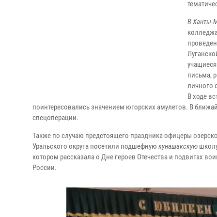
тематиче
В Ханты-
колледжа
проведен
Луганско
учащиеся
письма, 
личного с
В ходе вс
поинтересовались значением югорских амулетов. В ближай
спецоперации.
Также по случаю предстоящего праздника офицеры озерско
Уральского округа посетили подшефную
кунашакскую
школу
котором рассказала о Дне героев Отечества и подвигах во
России.