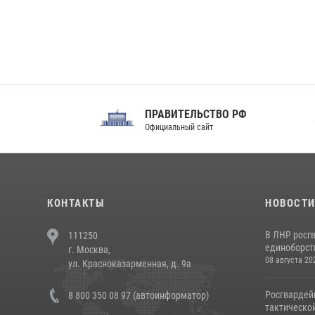
ПРАВИТЕЛЬСТВО РФ
Сов
Официальный сайт
Феде
КОНТАКТЫ
НОВОСТ
В ЛНР росг
111250
единоборст
г. Москва,
08 августа 20
ул. Красноказарменная, д. 9а
Росгвардей
8 800 350 08 97 (автоинформатор)
тактической