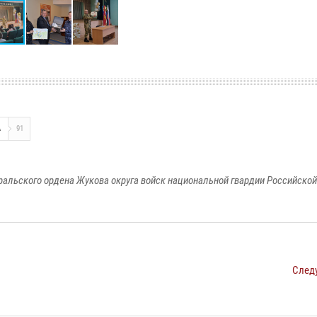
А
91
ральского ордена Жукова округа войск национальной гвардии Российско
След