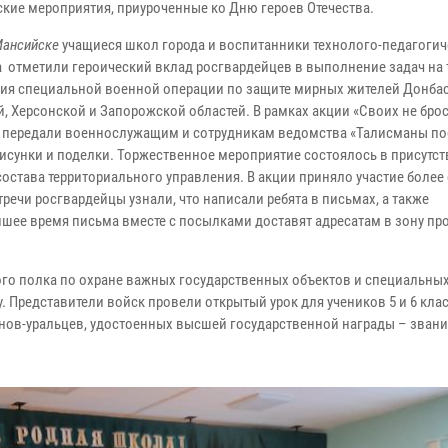
ские мероприятия, приуроченные ко Дню героев Отечества.
Мансийске
учащиеся школ города и воспитанники технолого-педагогич
 отметили героический вклад росгвардейцев в выполнение задач на 
ия специальной военной операции по защите мирных жителей Донбас
й, Херсонской и Запорожской областей. В рамках акции «Своих не бро
 передали военнослужащим и сотрудникам ведомства «Талисманы по
рисунки и поделки. Торжественное мероприятие состоялось в присутс
остава территориального управления. В акции приняло участие более 
тречи росгвардейцы узнали, что написали ребята в письмах, а также
шее время письма вместе с посылками доставят адресатам в зону пр
го полка по охране важных государственных объектов и специальных
. Представители войск провели открытый урок для учеников 5 и 6 клас
инов-уральцев, удостоенных высшей государственной награды – звани