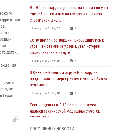
В ЛНР росгвардейцы провели тренировку по
еского
единоборствам для юных воспитанников
территории
спортивной школы
са,
08 августа 2026, 13:00
1
саем»
беды» –
Сотрудники Росгвардии присоединились к
твии
утренней разминке у стен музея истории
ста детей.
космонавтики в Калуге
08 августа 2026, 09:29
2
оведения
В Северо-Западном округе Росгвардии
продолжаются мероприятия в честь юбилея
 грузов
ведомства
сов, на
08 августа 2026, 09:03
1
я Героя
Росгвардейцы в ЛНР совершенствуют
навыки тактической медицины с учетом
опыта СВО
08 августа 2026, 09:00
2
ПОПУЛЯРНЫЕ НОВОСТИ