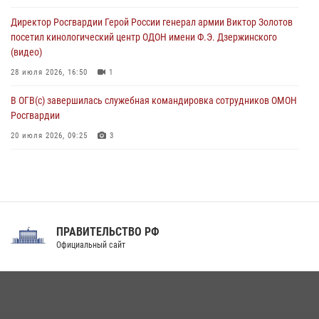
ограниченными возможностями здоровья (видео)
Директор Росгвардии Герой России генерал армии Виктор Золотов
08 августа 2026, 06:32
1
посетил кинологический центр ОДОН имени Ф.Э. Дзержинского
(видео)
28 июля 2026, 16:50
1
В ОГВ(с) завершилась служебная командировка сотрудников ОМОН
Росгвардии
20 июля 2026, 09:25
3
Директор Росгвардии Герой России генерал армии Виктор Золотов
поздравил специалистов подразделений тыла с профессиональным
праздником
31 июля 2026, 21:01
ПРАВИТЕЛЬСТВО РФ
Праздник «Один день с Росгвардией» к 105-летию Центрального
Официальный сайт
округа прошел на Поклонной горе
18 июля 2026, 13:43
15
1
При силовой поддержке СОБР Росгвардии в Иркутской области