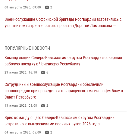
08 августа 2026, 09:00
2
Военнослужащие Софринской бригады Росгвардии встретились с
участником патриотического проекта «Дорогой Ломоносова —
дорогой к Победе в СВО» (видео)
08 августа 2026, 07:00
2
1
ПОПУЛЯРНЫЕ НОВОСТИ
Росгвардейцы обеспечили безопасность «Поезда Победы» в
Командующий Северо-Кавказским округом Росгвардии совершил
Кузбассе
рабочую поездку в Чеченскую Республику
08 августа 2026, 07:00
23 июля 2026, 16:10
6
ОМОН «Ойрат» Управления Росгвардии по Республике Калмыкия
Сотрудники и военнослужащие Росгвардии обеспечили
исполнилось 20 лет
правопорядок при проведении товарищеского матча по футболу в
08 августа 2026, 07:00
Санкт-Петербурге
В Кабардино-Балкарии сотрудники Росгвардии провели турнир по
13 июля 2026, 08:08
2
настольному теннису ко Дню физкультурника
Врио командующего Северо-Кавказским округом Росгвардии
08 августа 2026, 07:00
встретился с выпускниками военных вузов 2026 года
В Москве росгвардейцы оказали помощь медикам и девушке с
04 августа 2026, 05:00
2