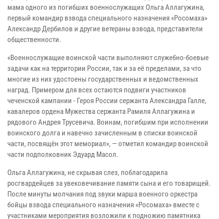
мама одного из погибших военнослужащих Ольга Аллагужина,
первый командир взвода специального назначения «Росомаха»
Александр Дербилов и другие ветераны взвода, представители
общественности.
«Военнослужащие воинской части выполняют служебно-боевые
задачи как на территории России, так и за её пределами, за что
многие из них удостоены государственных и ведомственных
наград. Примером для всех остаются подвиги участников
чеченской кампании ‑ Героя России сержанта Александра Галле,
кавалеров ордена Мужества сержанта Рамиля Аллагужина и
рядового Андрея Трусевича. Воинам, погибшим при исполнении
воинского долга и навечно зачисленным в списки воинской
части, посвящён этот мемориал», — отметил командир воинской
части подполковник Эдуард Масол.
Ольга Аллагужина, не скрывая слез, поблагодарила
росгвардейцев за увековечивание памяти сына и его товарищей.
После минуты молчания под звуки марша военного оркестра
бойцы взвода специального назначения «Росомаха» вместе с
участниками мероприятия возложили к подножию памятника