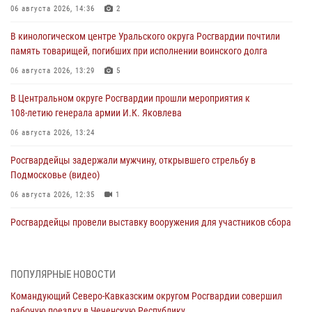
06 августа 2026, 14:36
2
В кинологическом центре Уральского округа Росгвардии почтили
память товарищей, погибших при исполнении воинского долга
06 августа 2026, 13:29
5
В Центральном округе Росгвардии прошли мероприятия к
108‑летию генерала армии И.К. Яковлева
06 августа 2026, 13:24
Росгвардейцы задержали мужчину, открывшего стрельбу в
Подмосковье (видео)
06 августа 2026, 12:35
1
Росгвардейцы провели выставку вооружения для участников сбора
«Гвардеец» в Пензе (видео)
06 августа 2026, 12:00
2
1
ПОПУЛЯРНЫЕ НОВОСТИ
В Курске росгвардейцы приняли участие в митинге, посвященном
Командующий Северо-Кавказским округом Росгвардии совершил
второй годовщине вторжения ВСУ на территорию области
рабочую поездку в Чеченскую Республику