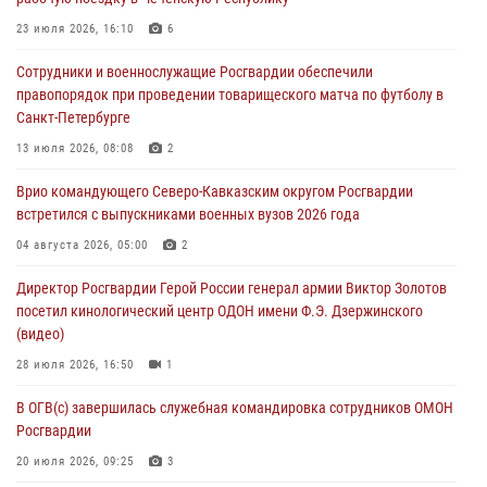
06 августа 2026, 11:56
4
23 июля 2026, 16:10
6
В Санкт-Петербурге наряд Росгвардии задержал правонарушителя,
Сотрудники и военнослужащие Росгвардии обеспечили
угрожавшего подростку травматическим пистолетом
правопорядок при проведении товарищеского матча по футболу в
06 августа 2026, 11:33
1
Санкт-Петербурге
В Зауралье при содействии СОБР Росгвардии ликвидирована
13 июля 2026, 08:08
2
крупная нарколаборатория
Врио командующего Северо-Кавказским округом Росгвардии
06 августа 2026, 11:27
встретился с выпускниками военных вузов 2026 года
В Москве росгвардейцы задержали троих мужчин, устроивших
04 августа 2026, 05:00
2
пьяный дебош в баре (видео)
Директор Росгвардии Герой России генерал армии Виктор Золотов
06 августа 2026, 11:20
1
посетил кинологический центр ОДОН имени Ф.Э. Дзержинского
(видео)
28 июля 2026, 16:50
1
В ОГВ(с) завершилась служебная командировка сотрудников ОМОН
Росгвардии
20 июля 2026, 09:25
3